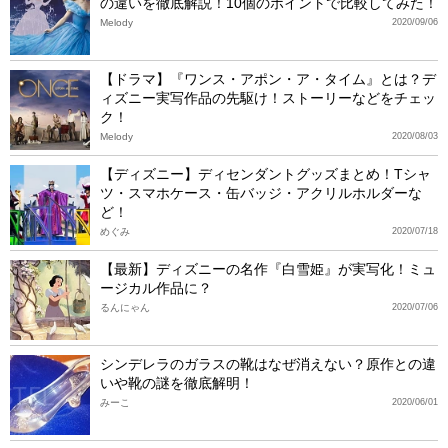
の違いを徹底解説！10個のポイントで比較してみた！
Melody
2020/09/06
【ドラマ】『ワンス・アポン・ア・タイム』とは？デ
ィズニー実写作品の先駆け！ストーリーなどをチェッ
ク！
Melody
2020/08/03
【ディズニー】ディセンダントグッズまとめ！Tシャ
ツ・スマホケース・缶バッジ・アクリルホルダーな
ど！
めぐみ
2020/07/18
【最新】ディズニーの名作『白雪姫』が実写化！ミュ
ージカル作品に？
るんにゃん
2020/07/06
シンデレラのガラスの靴はなぜ消えない？原作との違
いや靴の謎を徹底解明！
みーこ
2020/06/01