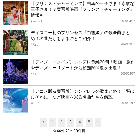
【プリンス・チャーミング】白馬の王子さま！素敵な
王子さま！？実写版映画『プリンス・チャーミング』
情報も！
わんわん
2020/04/07
ディズニー初のプリンセス『白雪姫』の歌全曲まと
め！名曲たちをまるごとご紹介！
ぴょこ
2020/03/31
【ディズニークイズ】シンデレラ編20問！映画・原作
やディズニーリゾートから超難関問題を出題！
ぴょこ
2020/03/27
【アニメ版＆実写版】シンデレラの歌まとめ！「夢は
ひそかに」など映画を彩る名曲たちを解説！
みーこ
2020/01/17
‹
1
2
3
4
5
›
全44件 21〜30件目