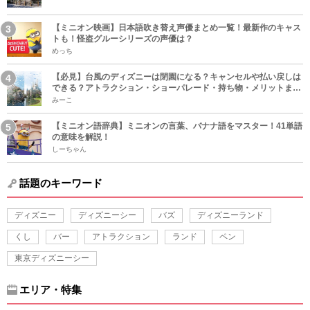
【ミニオン映画】日本語吹き替え声優まとめ一覧！最新作のキャス
トも！怪盗グルーシリーズの声優は？
めっち
【必見】台風のディズニーは閉園になる？キャンセルや払い戻しは
できる？アトラクション・ショーパレード・持ち物・メリットまと
め！
みーこ
【ミニオン語辞典】ミニオンの言葉、バナナ語をマスター！41単語
の意味を解説！
しーちゃん
話題のキーワード
ディズニー
ディズニーシー
バズ
ディズニーランド
くし
バー
アトラクション
ランド
ペン
東京ディズニーシー
エリア・特集