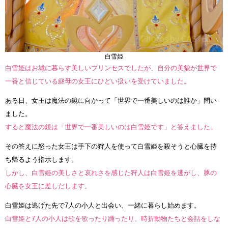
白雪姫
白雪姫はお城に暮らす美しいプリンセスでしたが、自分の美貌が世界で
一番と信じている継母の女王にひどい扱いを受けていました。
ある日、女王は魔法の鏡に向かって「世界で一番美しいのは誰か」問い
ました。
すると魔法の鏡は「世界で一番美しいのは白雪姫です」と答えました。
その答えに怒った女王は手下の狩人を使って白雪姫を殺そうと心臓を持
ち帰るよう指示します。
しかし、白雪姫の美しさと哀れさを感じた狩人は白雪姫を逃がし、豚の
心臓を女王に差しだします。
白雪姫は逃げた先で7人の小人と出会い、一緒に暮らし始めます。
白雪姫と7人の小人は歌を歌ったり踊ったり、時折動物たちと会話をしな