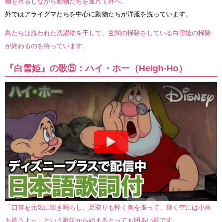
物を吊るしながら動物たちを連れて外へ。
外ではアライグマたちを中心に動物たちが洋服を洗っています。
鳥たちは洗われた洗濯物を干して、玄関の掃除をしている白雪姫の掃除
が終わるのを待っています。
『白雪姫』の歌⑤：ハイ・ホー（Heigh-Ho）
「口笛を元気に吹き鳴らし、足取りも軽く胸を張って、輝く空には小鳥
も歌うよ～」という歌詞から始まるとっても明るい歌です。