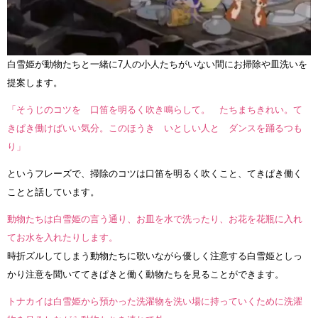
白雪姫が動物たちと一緒に7人の小人たちがいない間にお掃除や皿洗いを
提案します。
「そうじのコツを 口笛を明るく吹き鳴らして。 たちまちきれい。て
きぱき働けばいい気分。このほうき いとしい人と ダンスを踊るつも
り」
というフレーズで、掃除のコツは口笛を明るく吹くこと、てきぱき働く
ことと話しています。
動物たちは白雪姫の言う通り、お皿を水で洗ったり、お花を花瓶に入れ
てお水を入れたりします。
時折ズルしてしまう動物たちに歌いながら優しく注意する白雪姫としっ
かり注意を聞いててきぱきと働く動物たちを見ることができます。
トナカイは白雪姫から預かった洗濯物を洗い場に持っていくために洗濯