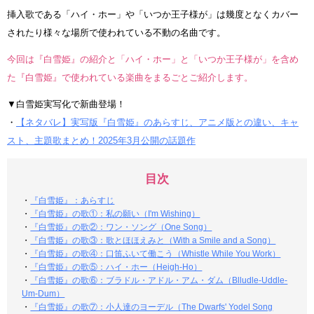
挿入歌である「ハイ・ホー」や「いつか王子様が」は幾度となくカバー
されたり様々な場所で使われている不動の名曲です。
今回は『白雪姫』の紹介と「ハイ・ホー」と「いつか王子様が」を含め
た『白雪姫』で使われている楽曲をまるごとご紹介します。
▼白雪姫実写化で新曲登場！
・
【ネタバレ】実写版『白雪姫』のあらすじ、アニメ版との違い、キャ
スト、主題歌まとめ！2025年3月公開の話題作
目次
・
『白雪姫』：あらすじ
・
『白雪姫』の歌①：私の願い（I'm Wishing）
・
『白雪姫』の歌②：ワン・ソング（One Song）
・
『白雪姫』の歌③：歌とほほえみと（With a Smile and a Song）
・
『白雪姫』の歌④：口笛ふいて働こう（Whistle While You Work）
・
『白雪姫』の歌⑤：ハイ・ホー（Heigh-Ho）
・
『白雪姫』の歌⑥：ブラドル・アドル・アム・ダム（Blludle-Uddle-
Um-Dum）
・
『白雪姫』の歌⑦：小人達のヨーデル（The Dwarfs' Yodel Song