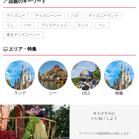
話題のキーワード
ディズニー
ディズニーシー
バズ
ディズニーランド
くし
バー
アトラクション
ランド
ペン
東京ディズニーシー
エリア・特集
ランド
シー
USJ
特集
キャステルに
いいね！しよう
テーマパークの最新情報をお届けします!