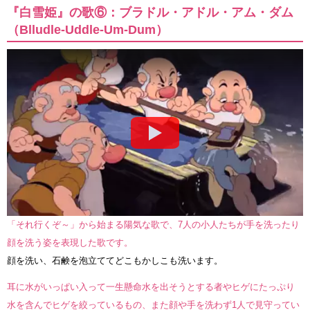
『白雪姫』の歌⑥：ブラドル・アドル・アム・ダム
（Blludle-Uddle-Um-Dum）
「それ行くぞ～」から始まる陽気な歌で、7人の小人たちが手を洗ったり
顔を洗う姿を表現した歌です。
顔を洗い、石鹸を泡立ててどこもかしこも洗います。
耳に水がいっぱい入って一生懸命水を出そうとする者やヒゲにたっぷり
水を含んでヒゲを絞っているもの、また顔や手を洗わず1人で見守ってい