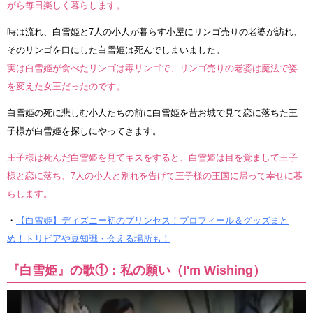
がら毎日楽しく暮らします。
時は流れ、白雪姫と7人の小人が暮らす小屋にリンゴ売りの老婆が訪れ、
そのリンゴを口にした白雪姫は死んでしまいました。
実は白雪姫が食べたリンゴは毒リンゴで、リンゴ売りの老婆は魔法で姿
を変えた女王だったのです。
白雪姫の死に悲しむ小人たちの前に白雪姫を昔お城で見て恋に落ちた王
子様が白雪姫を探しにやってきます。
王子様は死んだ白雪姫を見てキスをすると、白雪姫は目を覚まして王子
様と恋に落ち、7人の小人と別れを告げて王子様の王国に帰って幸せに暮
らします。
・
【白雪姫】ディズニー初のプリンセス！プロフィール＆グッズまと
め！トリビアや豆知識・会える場所も！
『白雪姫』の歌①：私の願い（I'm Wishing）