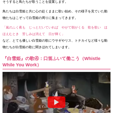
そうすると鳥たちが歌うことを提案します。
鳥たちは白雪姫と共に心の赴くままに歌い始め、その様子を見ていた動
物たちはこぞって白雪姫の周りに集まってきます。
「嵐のふく夜も じっとだいていれば やがて朝がくる 歌を歌い ほ
ほえむとき 苦しみは消えて 日が輝く」
など、とても優しい白雪姫の歌にウサギやリス、トナカイなど様々な動
物たちが白雪姫の歌に聞きほれてしまいます。
『白雪姫』の歌④：口笛ふいて働こう（Whistle
While You Work）