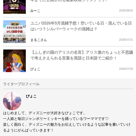
みーこ
2026/08/05
ユニバ2026年9月混雑予想！空いている日・混んでいる日
はいつ？シルバーウィークの混雑は？
まるこさん
2026/07/31
【ふしぎの国のアリスの名言】アリス達のちょっと不思議
で考えさえられる言葉を英語と日本語でご紹介！
ぴょこ
2026/07/29
ライタープロフィール
ぴょこ
はじめまして、ディズニーが大好きなぴょこです。
一人娘と毎日ジャンボリーミッキーを踊っているワーママです♡
楽しく面白く、ディズニーの魅力をお伝えしていけるような記事を書いていけ
るようにがんばっていきます！