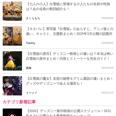
【七人の小人】白雪姫に登場する小人たちの名前や性格
は？あの名曲の歌詞紹介も！
さくらもち
2019/04/04
【ネタバレ】実写版『白雪姫』のあらすじ、アニメ版との
違い、キャスト、主題歌まとめ！2025年3月公開の話題作
Tommy
2025/06/10
【白雪姫の原作】ディズニー映画との違いは？本当は怖い
白雪姫の原作まとめ！内容とストーリーを完全ガイド！
真岐
2021/01/26
【白雪姫の魔女】名前の秘密＆グリム童話の違いまとめ！
グッズやディズニーで会える場所も！
イーメイ
2021/01/13
カテゴリ新着記事
【2026】ディズニー新作映画の公開スケジュール！2031
年までに公開される最新映画ラインナップ♪