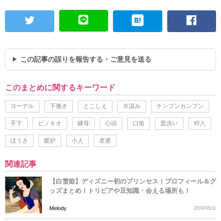
この記事の誤りを報告する・ご意見を送る
このまとめに関するキーワード
ヨーデル
下働き
とこしえ
水汲み
チンプンカンプン
手下
ピノキオ
継母
心頭
口笛
皿洗い
狩人
ほうき
暖炉
小人
老婆
関連記事
【白雪姫】ディズニー初のプリンセス！プロフィール＆グ
ッズまとめ！トリビアや豆知識・会える場所も！
Melody
2019/05/11