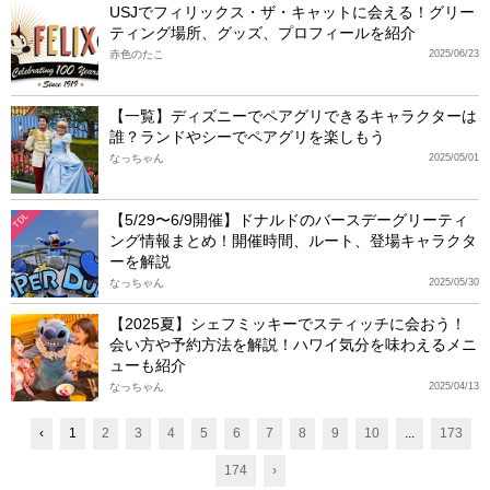
USJでフィリックス・ザ・キャットに会える！グリー
ティング場所、グッズ、プロフィールを紹介
赤色のたこ
2025/06/23
【一覧】ディズニーでペアグリできるキャラクターは
誰？ランドやシーでペアグリを楽しもう
なっちゃん
2025/05/01
【5/29〜6/9開催】ドナルドのバースデーグリーティ
TDL
ング情報まとめ！開催時間、ルート、登場キャラクタ
ーを解説
なっちゃん
2025/05/30
【2025夏】シェフミッキーでスティッチに会おう！
会い方や予約方法を解説！ハワイ気分を味わえるメニ
ューも紹介
なっちゃん
2025/04/13
‹
1
2
3
4
5
6
7
8
9
10
...
173
174
›