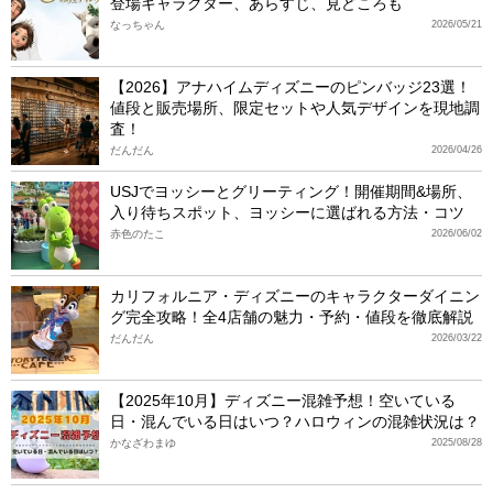
登場キャラクター、あらすじ、見どころも
なっちゃん
2026/05/21
【2026】アナハイムディズニーのピンバッジ23選！
値段と販売場所、限定セットや人気デザインを現地調
査！
だんだん
2026/04/26
USJでヨッシーとグリーティング！開催期間&場所、
入り待ちスポット、ヨッシーに選ばれる方法・コツ
赤色のたこ
2026/06/02
カリフォルニア・ディズニーのキャラクターダイニン
グ完全攻略！全4店舗の魅力・予約・値段を徹底解説
だんだん
2026/03/22
【2025年10月】ディズニー混雑予想！空いている
日・混んでいる日はいつ？ハロウィンの混雑状況は？
かなざわまゆ
2025/08/28