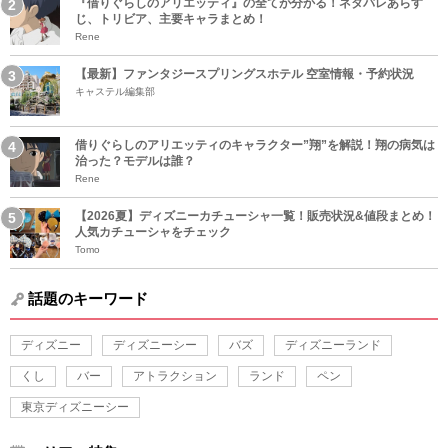
『借りぐらしのアリエッティ』の全てが分かる！ネタバレあらす
じ、トリビア、主要キャラまとめ！
Rene
【最新】ファンタジースプリングスホテル 空室情報・予約状況
キャステル編集部
借りぐらしのアリエッティのキャラクター”翔”を解説！翔の病気は
治った？モデルは誰？
Rene
【2026夏】ディズニーカチューシャ一覧！販売状況&値段まとめ！
人気カチューシャをチェック
Tomo
話題のキーワード
ディズニー
ディズニーシー
バズ
ディズニーランド
くし
バー
アトラクション
ランド
ペン
東京ディズニーシー