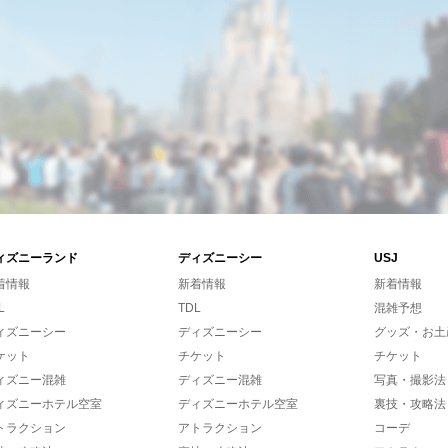
ィズニーランド
ディズニーシー
USJ
着情報
新着情報
新着情報
L
TDL
混雑予想
ィズニーシー
ディズニーシー
グッズ・お土
ケット
チケット
チケット
ィズニー混雑
ディズニー混雑
写真・撮影法
ィズニーホテル空室
ディズニーホテル空室
裏技・攻略法
トラクション
アトラクション
コーデ