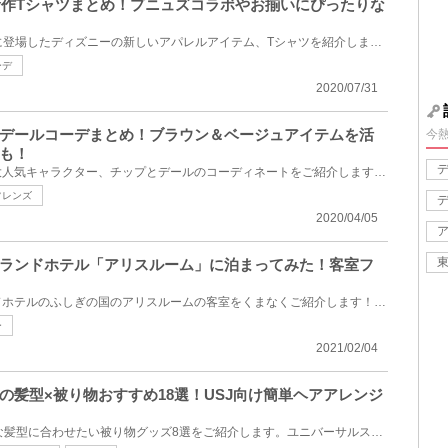
ー新作Tシャツまとめ！プニュズコラボやお揃いにぴったりな
今回は2020年7月17日（金）に登場したディズニーの新しいアパレルアイテム、Tシャツを紹介します！夏の...
ーデ
2020/07/31
デールコーデまとめ！ブラウン＆ベージュアイテムを活
今
も！
今回は、ミッキーフレンズの大人気キャラクター、チップとデールのコーディネートをご紹介します！チッ...
フレンズ
2020/04/05
ランドホテル「アリスルーム」に泊まってみた！客室フ
今回は、東京ディズニーランドホテルのふしぎの国のアリスルームの客室をくまなくご紹介します！隅々ま...
ー
2021/02/04
の髪型×被り物おすすめ18選！USJ向け簡単ヘアアレンジ
ユニバの髪型10選＆おしゃれな髪型に合わせたい被り物グッズ8選をご紹介します。ユニバーサルスタジオジ...