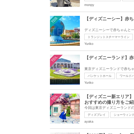
monpy
TDS
【ディズニーシー】赤ち
トランジットスチーマーライン
Yuriko
TDL
【ディズニーランド】赤
バンケットホール
ワールド
Yuriko
TDL
【ディズニー新エリア】フ
おすすめの撮り方をご紹
ディズプレイ
ショーウィン
ayaka