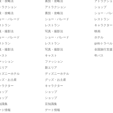
技・攻略法
裏技・攻略法
アトラクショ
トラクション
アトラクション
ショップ
技・攻略法
裏技・攻略法
ショー・パレ
ョー・パレード
ショー・パレード
レストラン
ストラン
レストラン
キャラクター
真・撮影法
写真・撮影法
映画
ョー・パレード
ショー・パレード
ホテル
ストラン
レストラン
gotoトラベル
真・撮影法
写真・撮影法
全国旅行支援
ャスト
キャスト
年パス
ァッション
ファッション
エリア
新エリア
ィズニーホテル
ディズニーホテル
ッズ・お土産
グッズ・お土産
ャラクター
キャラクター
ョップ
ショップ
ョップ
ショップ
知識集
豆知識集
ート情報
デート情報