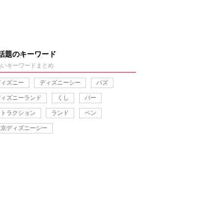
話題のキーワード
熱いキーワードまとめ
ディズニー
ディズニーシー
バズ
ディズニーランド
くし
バー
アトラクション
ランド
ペン
東京ディズニーシー