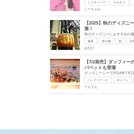
シニヨンヘア
かんむり
しーちゃん
【2025】秋のディズニ
策！
服装
持ち物
秋
9
はなび
【7/2発売】ダッフィー
パペットも登場
ハンドパペット
ギューッ
てんてん