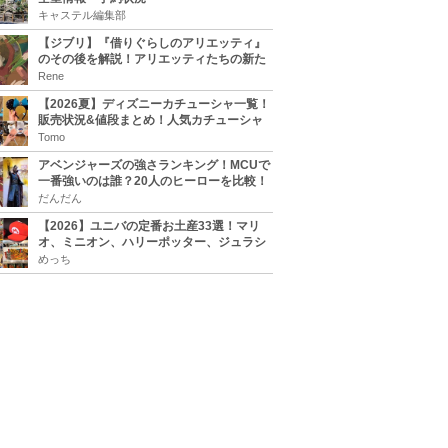
キャステル編集部
【ジブリ】『借りぐらしのアリエッティ』
のその後を解説！アリエッティたちの新た
な住処は？翔の病気は治る？
Rene
【2026夏】ディズニーカチューシャ一覧！
販売状況&値段まとめ！人気カチューシャ
をチェック
Tomo
アベンジャーズの強さランキング！MCUで
一番強いのは誰？20人のヒーローを比較！
だんだん
【2026】ユニバの定番お土産33選！マリ
オ、ミニオン、ハリーポッター、ジュラシ
ックパーク、セサミ、SINGなどのグッズ情
めっち
報