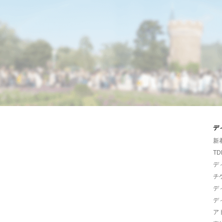
デ
新
TD
デ
チ
デ
デ
ア