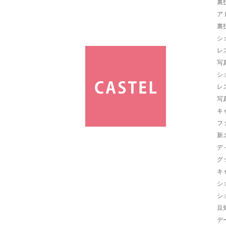
裏
ア
裏
シ
レ
写
シ
レ
写
キ
フ
新
デ
グ
キ
シ
シ
豆
デ