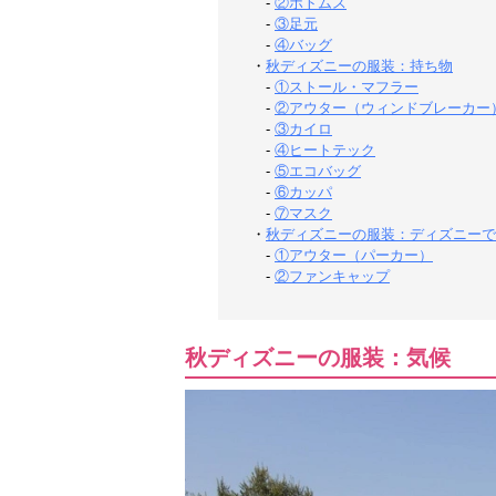
-
②ボトムス
-
③足元
-
④バッグ
・
秋ディズニーの服装：持ち物
-
①ストール・マフラー
-
②アウター（ウィンドブレーカー
-
③カイロ
-
④ヒートテック
-
⑤エコバッグ
-
⑥カッパ
-
⑦マスク
・
秋ディズニーの服装：ディズニーで
-
①アウター（パーカー）
-
②ファンキャップ
秋ディズニーの服装：気候