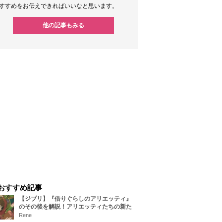
すすめをお伝えできればいいなと思います。
他の記事もみる
おすすめ記事
【ジブリ】『借りぐらしのアリエッティ』
のその後を解説！アリエッティたちの新た
な住処は？翔の病気は治る？
Rene