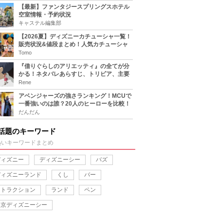
【最新】ファンタジースプリングスホテル
空室情報・予約状況
キャステル編集部
【2026夏】ディズニーカチューシャ一覧！
販売状況&値段まとめ！人気カチューシャ
をチェック
Tomo
『借りぐらしのアリエッティ』の全てが分
かる！ネタバレあらすじ、トリビア、主要
キャラまとめ！
Rene
アベンジャーズの強さランキング！MCUで
一番強いのは誰？20人のヒーローを比較！
だんだん
話題のキーワード
熱いキーワードまとめ
ディズニー
ディズニーシー
バズ
ディズニーランド
くし
バー
アトラクション
ランド
ペン
東京ディズニーシー