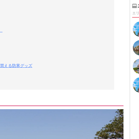
エ
）
買える防寒グッズ