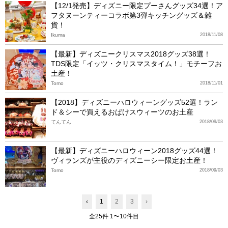
【12/1発売】ディズニー限定プーさんグッズ34選！ア
フタヌーンティーコラボ第3弾キッチングッズ＆雑
貨！
Ikuma
2018/11/08
【最新】ディズニークリスマス2018グッズ38選！
TDS限定「イッツ・クリスマスタイム！」モチーフお
土産！
Tomo
2018/11/01
【2018】ディズニーハロウィーングッズ52選！ラン
ド＆シーで買えるおばけスウィーツのお土産
てんてん
2018/09/03
【最新】ディズニーハロウィーン2018グッズ44選！
ヴィランズが主役のディズニーシー限定お土産！
Tomo
2018/09/03
‹
1
2
3
›
全25件 1〜10件目