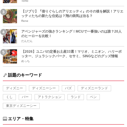
Tomo
【ジブリ】『借りぐらしのアリエッティ』のその後を解説！アリエ
ッティたちの新たな住処は？翔の病気は治る？
Rene
アベンジャーズの強さランキング！MCUで一番強いのは誰？20人
のヒーローを比較！
だんだん
【2026】ユニバの定番お土産33選！マリオ、ミニオン、ハリーポ
ッター、ジュラシックパーク、セサミ、SINGなどのグッズ情報
めっち
話題のキーワード
ディズニー
ディズニーシー
バズ
ディズニーランド
くし
バー
アトラクション
ランド
ペン
東京ディズニーシー
エリア・特集