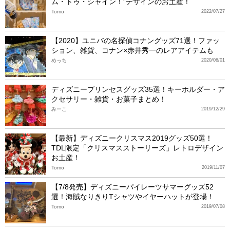
ム・トゥ・シャイン！”デザインのお土産！
Tomo
2022/07/27
【2020】ユニバの名探偵コナングッズ71選！ファッ
ション、雑貨、コナン×赤井秀一のレアアイテムも
めっち
2020/06/01
ディズニープリンセスグッズ35選！キーホルダー・ア
クセサリー・雑貨・お菓子まとめ！
みーこ
2019/12/29
【最新】ディズニークリスマス2019グッズ50選！
TDL限定「クリスマスストーリーズ」レトロデザイン
お土産！
Tomo
2019/11/07
【7/8発売】ディズニーパイレーツサマーグッズ52
選！海賊なりきりTシャツやイヤーハットが登場！
Tomo
2019/07/08