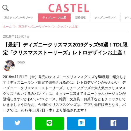
東京ディズニーリゾート
ディズニー・お土産
新着情報
ディズニーランド
ディ
ホーム
東京ディズニーリゾート
グッズ・お土産
2019年11月07日
【最新】ディズニークリスマス2019グッズ50選！TDL限
定「クリスマスストーリーズ」レトロデザインお土産！
Tomo
2019年11月1日（金）発売のディズニークリスマスグッズを50種類ご紹介しま
す！ディズニーランド限定で発売されるのは、レトロデザインがかわいい「デ
ィズニー・クリスマス・ストーリーズ」モチーフグッズ☆大人気のクリスマス
グッズ「ぬいぐるみバンド」は、ミッキーに加えてミニーちゃんバージョンが
登場します♡かわいいパスケース、雑貨、文房具、お菓子などもチェックして
いきましょう◎なお、今回のクリスマスグッズは、アプリ先行販売となり、パ
ークでは、2019年11月7日（木）より販売されます！