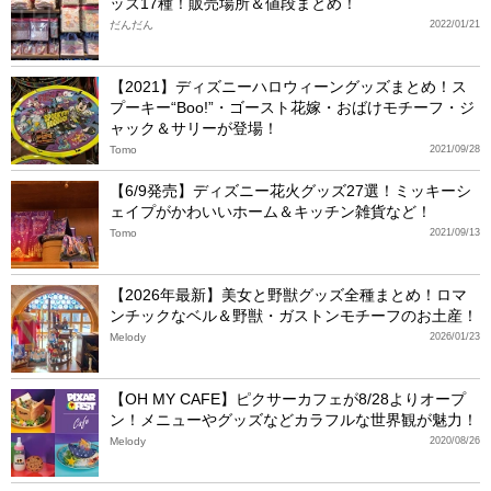
ッズ17種！販売場所＆値段まとめ！
だんだん
2022/01/21
【2021】ディズニーハロウィーングッズまとめ！ス
プーキー“Boo!”・ゴースト花嫁・おばけモチーフ・ジ
ャック＆サリーが登場！
Tomo
2021/09/28
【6/9発売】ディズニー花火グッズ27選！ミッキーシ
ェイプがかわいいホーム＆キッチン雑貨など！
Tomo
2021/09/13
【2026年最新】美女と野獣グッズ全種まとめ！ロマ
ンチックなベル＆野獣・ガストンモチーフのお土産！
Melody
2026/01/23
【OH MY CAFE】ピクサーカフェが8/28よりオープ
ン！メニューやグッズなどカラフルな世界観が魅力！
Melody
2020/08/26