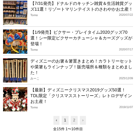
【7/31発売】ドナルドのキッチン雑貨＆生活雑貨グッ
ズ11選！リゾートマリンテイストのさわやかお土産！
Tomo
2020/07/22
【1/9発売】ピクサー・プレイタイム2020グッズ70
選！シー限定ピクサーカチューシャ＆カーズグッズが
登場！
Tomo
2020/07/17
ディズニーのお箸＆箸置きまとめ！カラトリーセット
や菜箸もラインナップ！販売場所＆種類をまとめまし
た！
みーこ
2025/12/09
【最新】ディズニークリスマス2019グッズ50選！
TDL限定「クリスマスストーリーズ」レトロデザイン
お土産！
Tomo
2019/11/07
‹
1
2
›
全15件 1〜10件目