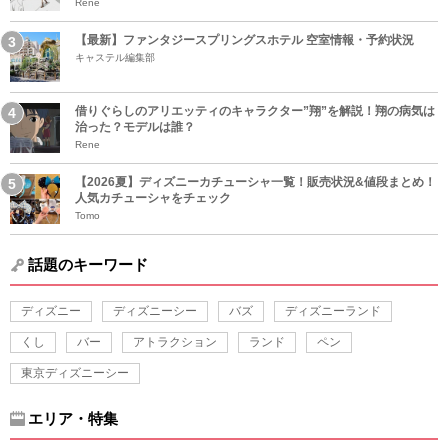
Rene
【最新】ファンタジースプリングスホテル 空室情報・予約状況
キャステル編集部
借りぐらしのアリエッティのキャラクター”翔”を解説！翔の病気は
治った？モデルは誰？
Rene
【2026夏】ディズニーカチューシャ一覧！販売状況&値段まとめ！
人気カチューシャをチェック
Tomo
話題のキーワード
ディズニー
ディズニーシー
バズ
ディズニーランド
くし
バー
アトラクション
ランド
ペン
東京ディズニーシー
エリア・特集