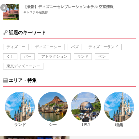
【最新】ディズニーセレブレーションホテル 空室情報
キャステル編集部
話題のキーワード
ディズニー
ディズニーシー
バズ
ディズニーランド
くし
バー
アトラクション
ランド
ペン
東京ディズニーシー
エリア・特集
ランド
シー
USJ
特集