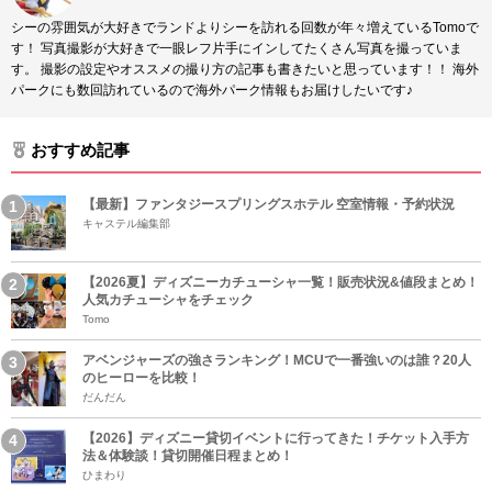
シーの雰囲気が大好きでランドよりシーを訪れる回数が年々増えているTomoで
す！ 写真撮影が大好きで一眼レフ片手にインしてたくさん写真を撮っていま
す。 撮影の設定やオススメの撮り方の記事も書きたいと思っています！！ 海外
パークにも数回訪れているので海外パーク情報もお届けしたいです♪
おすすめ記事
【最新】ファンタジースプリングスホテル 空室情報・予約状況
キャステル編集部
【2026夏】ディズニーカチューシャ一覧！販売状況&値段まとめ！
人気カチューシャをチェック
Tomo
アベンジャーズの強さランキング！MCUで一番強いのは誰？20人
のヒーローを比較！
だんだん
【2026】ディズニー貸切イベントに行ってきた！チケット入手方
法＆体験談！貸切開催日程まとめ！
ひまわり