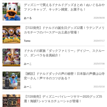
ディズニーで買えるドナルドグッズまとめ！ぬいぐるみや
ファンキャップ、キッチン雑貨、お菓子も！
あーる
2026/06/09
【7/22発売】ドナルドの誕生日グッズ12選！ラテンアメリ
カモチーフのバースデーお土産が登場！
Tomo
2020/07/17
ドナルドの家族「ダックファミリー」デイジー、スクルー
ジ、ダンベラを全員紹介！
みーこ
2025/07/06
【解説】ドナルドダックの声の秘密！日本版の声優は山寺
宏一さん！声マネのコツがある？
みーこ
2021/02/16
【7/28発売】ディズニーパイレーツサマー2020グッズ35
選！海賊Tシャツ＆カチューシャが登場！