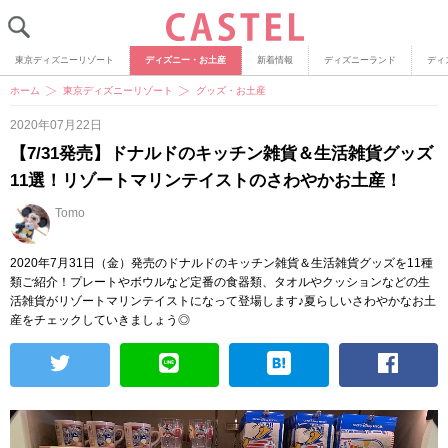
東京ディズニーリゾート
ディズニー・お土産
新着情報
ディズニーランド
ディ
ホーム
東京ディズニーリゾート
グッズ・お土産
2020年07月22日
【7/31発売】ドナルドのキッチン雑貨＆生活雑貨グッズ
11選！リゾートマリンテイストのさわやかお土産！
Tomo
2020年7月31日（金）発売のドナルドのキッチン雑貨＆生活雑貨グッズを11種
類ご紹介！プレートやボウルなど定番の食器類、タオルやクッションなどの生
活雑貨がリゾートマリンテイストになって登場します♪夏らしいさわやかなお土
産をチェックしていきましょう◎