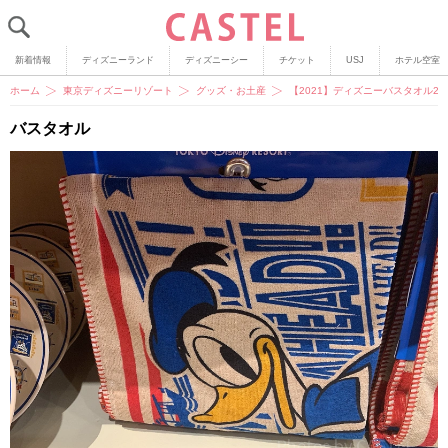
新着情報
ディズニーランド
ディズニーシー
チケット
USJ
ホテル空室
ホーム
東京ディズニーリゾート
グッズ・お土産
【2021】ディズニーバスタオル
バスタオル