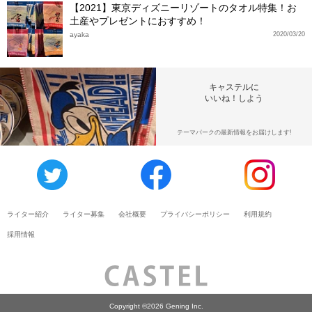
【2021】東京ディズニーリゾートのタオル特集！お
土産やプレゼントにおすすめ！
ayaka
2020/03/20
キャステルに
いいね！しよう
テーマパークの最新情報をお届けします!
ライター紹介
ライター募集
会社概要
プライバシーポリシー
利用規約
採用情報
Copyright ©2026 Gening Inc.