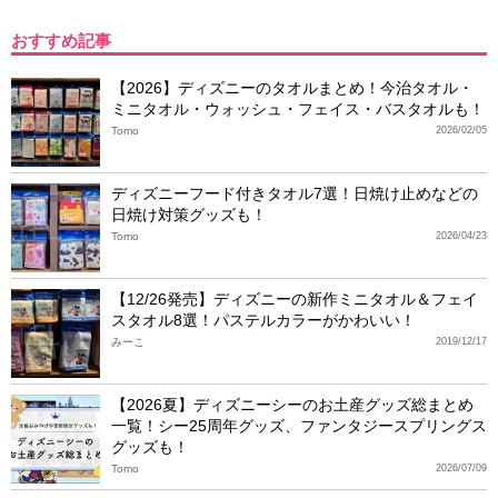
おすすめ記事
【2026】ディズニーのタオルまとめ！今治タオル・
ミニタオル・ウォッシュ・フェイス・バスタオルも！
Tomo
2026/02/05
ディズニーフード付きタオル7選！日焼け止めなどの
日焼け対策グッズも！
Tomo
2026/04/23
【12/26発売】ディズニーの新作ミニタオル＆フェイ
スタオル8選！パステルカラーがかわいい！
みーこ
2019/12/17
【2026夏】ディズニーシーのお土産グッズ総まとめ
一覧！シー25周年グッズ、ファンタジースプリングス
グッズも！
Tomo
2026/07/09