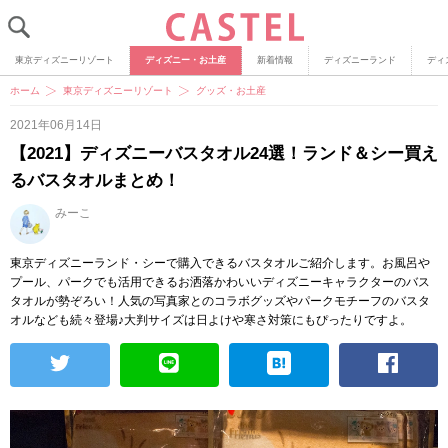
東京ディズニーリゾート
ディズニー・お土産
新着情報
ディズニーランド
ディ
ホーム
東京ディズニーリゾート
グッズ・お土産
2021年06月14日
【2021】ディズニーバスタオル24選！ランド＆シー買え
るバスタオルまとめ！
みーこ
東京ディズニーランド・シーで購入できるバスタオルご紹介します。お風呂や
プール、パークでも活用できるお洒落かわいいディズニーキャラクターのバス
タオルが勢ぞろい！人気の写真家とのコラボグッズやパークモチーフのバスタ
オルなども続々登場♪大判サイズは日よけや寒さ対策にもぴったりですよ。