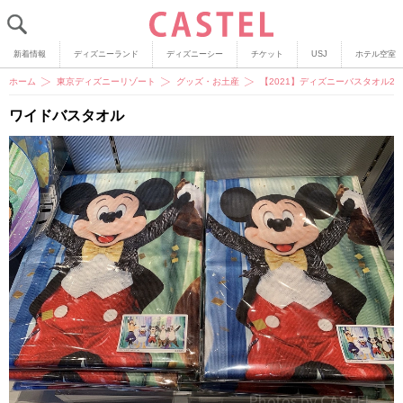
新着情報
ディズニーランド
ディズニーシー
チケット
USJ
ホテル空室
ホーム
東京ディズニーリゾート
グッズ・お土産
【2021】ディズニーバスタオル
ワイドバスタオル