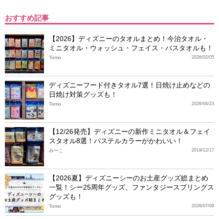
おすすめ記事
【2026】ディズニーのタオルまとめ！今治タオル・
ミニタオル・ウォッシュ・フェイス・バスタオルも！
Tomo
2026/02/05
ディズニーフード付きタオル7選！日焼け止めなどの
日焼け対策グッズも！
Tomo
2026/04/23
【12/26発売】ディズニーの新作ミニタオル＆フェイ
スタオル8選！パステルカラーがかわいい！
みーこ
2019/12/17
【2026夏】ディズニーシーのお土産グッズ総まとめ
一覧！シー25周年グッズ、ファンタジースプリングス
グッズも！
Tomo
2026/07/09