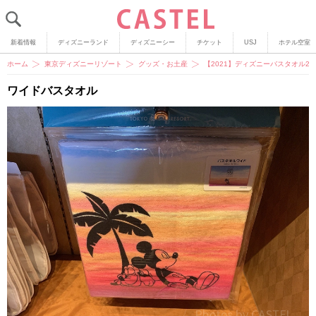
新着情報
ディズニーランド
ディズニーシー
チケット
USJ
ホテル空室
ホーム
東京ディズニーリゾート
グッズ・お土産
【2021】ディズニーバスタオル
ワイドバスタオル