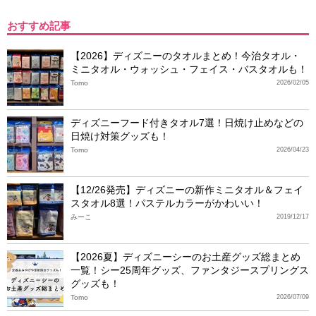
おすすめ記事
【2026】ディズニーのタオルまとめ！今治タオル・
ミニタオル・ウォッシュ・フェイス・バスタオルも！
Tomo
2026/02/05
ディズニーフード付きタオル7選！日焼け止めなどの
日焼け対策グッズも！
Tomo
2026/04/23
【12/26発売】ディズニーの新作ミニタオル＆フェイ
スタオル8選！パステルカラーがかわいい！
みーこ
2019/12/17
【2026夏】ディズニーシーのお土産グッズ総まとめ
一覧！シー25周年グッズ、ファンタジースプリングス
グッズも！
Tomo
2026/07/09