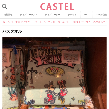
新着情報
ディズニーランド
ディズニーシー
チケット
USJ
ホテル空室
ホーム
東京ディズニーリゾート
グッズ・お土産
【2026】ディズニーのタオルま
バスタオル