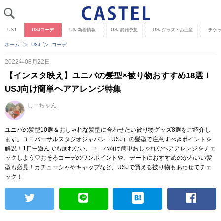
USJ
USJコーデ
USJ新着情報
USJ混雑予想
USJグッズ・お土産
チケ
ホーム
USJ
コーデ
2022年08月22日
【インスタ映え】ユニバの髪型×被り物おすすめ18選！
USJ向け簡単ヘアアレンジ特集
しーちゃん
ユニバの髪型10選＆おしゃれな髪型に合わせたい被り物グッズ8選をご紹介し
ます。ユニバーサルスタジオジャパン（USJ）の髪型で注意すべきポイントを
解説！1日中遊んでも崩れない、ユニバ向け簡単おしゃれなヘアアレンジをチェ
ックしよう♡おそろコーデのワンポイントや、デートにおすすめのかわいい髪
型も必見！カチューシャやキャップなど、USJで買える被り物もあわせてチェ
ック！