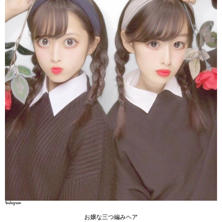
お嬢な三つ編みヘア