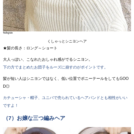
くしゃっとシニヨンヘア
★髪の長さ：ロング～ショート
大人っぽい、こなれたおしゃれ感がでるシニヨン。
下の方でまとめたお団子をルーズに崩すのがポイントです。
髪が短い人はシニヨンではなく、低い位置でポニーテールをしてもGOO
D◎
カチューシャ・帽子、ユニバで売られているヘアバンドとも相性がいい
ですよ！
（7）お嬢な三つ編みヘア