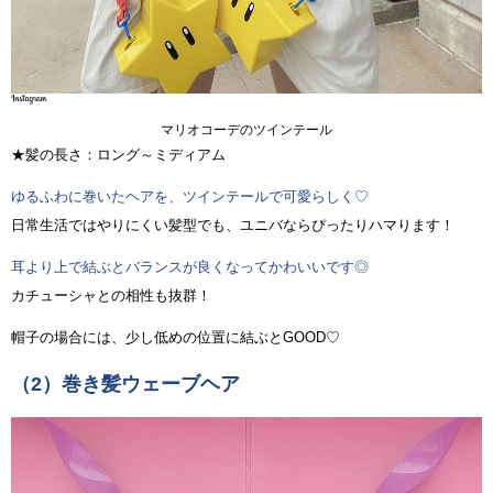
マリオコーデのツインテール
★髪の長さ：ロング～ミディアム
ゆるふわに巻いたヘアを、ツインテールで可愛らしく♡
日常生活ではやりにくい髪型でも、ユニバならぴったりハマります！
耳より上で結ぶとバランスが良くなってかわいいです◎
カチューシャとの相性も抜群！
帽子の場合には、少し低めの位置に結ぶとGOOD♡
（2）巻き髪ウェーブヘア