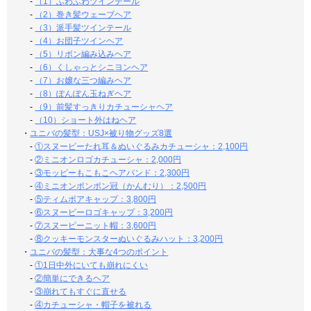
-
（1）ふわふわツインテール
-
（2）巻き髪ウェーブヘア
-
（3）派手髪ツインテール
-
（4）お団子ツインヘア
-
（5）リボン編み込みヘア
-
（6）くしゃっとシニヨンヘア
-
（7）お嬢な三つ編みヘア
-
（8）ぽんぽん玉ねぎヘア
-
（9）前髪すっきりカチューシャヘア
-
（10）ショート外はねヘア
・
ユニバの髪型：USJ×被り物グッズ8選
-
①スヌーピーたれ耳＆ぬいぐるみカチューシャ：2,100円
-
②ミニオンロゴカチューシャ：2,000円
-
③モッピーもこもこヘアバンド：2,300円
-
④ミニオンポンポン冠（かんむり）：2,500円
-
⑤ティムボアキャップ：3,800円
-
⑥スヌーピーロゴキャップ：3,200円
-
⑦スヌーピーニット帽：3,600円
-
⑧クッキーモンスターぬいぐるみハット：3,200円
・
ユニバの髪型：大事な4つのポイント
-
①1日中外にいても崩れにくい
-
②簡単にできるヘア
-
③崩れてもすぐに直せる
-
④カチューシャ・帽子を被れる