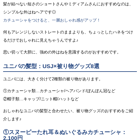
髪が結べない短さのショートさんやミディアムさんにおすすめなのは、
シンプルな外はねヘアです◎
カチューシャをつけると、一層おしゃれ感がアップ！
何もアレンジしないストレートのままよりも、ちょっとしたハネをつけ
るだけでおしゃれに見えちゃうんですよ♪
思い切って大胆に、強めの外はねを意識するのがおすすめです。
ユニバの髪型：USJ×被り物グッズ8選
ユニバには、大きく分けて2種類の被り物があります。
①カチューシャ類…カチューシャ/ヘアバンド/ぽんぽん冠など
②帽子類…キャップ/ニット帽/ハットなど
おしゃれなユニバの髪型と合わせたい、被り物グッズのおすすめをご紹
介します♪
①スヌーピーたれ耳＆ぬいぐるみカチューシャ：
2,100円