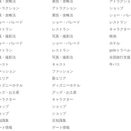
技・攻略法
裏技・攻略法
アトラクショ
トラクション
アトラクション
ショップ
技・攻略法
裏技・攻略法
ショー・パレ
ョー・パレード
ショー・パレード
レストラン
ストラン
レストラン
キャラクター
真・撮影法
写真・撮影法
映画
ョー・パレード
ショー・パレード
ホテル
ストラン
レストラン
gotoトラベル
真・撮影法
写真・撮影法
全国旅行支援
ャスト
キャスト
年パス
ァッション
ファッション
エリア
新エリア
ィズニーホテル
ディズニーホテル
ッズ・お土産
グッズ・お土産
ャラクター
キャラクター
ョップ
ショップ
ョップ
ショップ
知識集
豆知識集
ート情報
デート情報