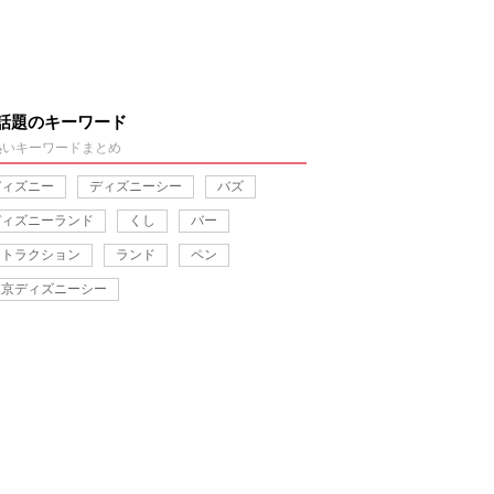
話題のキーワード
熱いキーワードまとめ
ディズニー
ディズニーシー
バズ
ディズニーランド
くし
バー
アトラクション
ランド
ペン
東京ディズニーシー