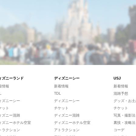
ィズニーランド
ディズニーシー
USJ
着情報
新着情報
新着情報
L
TDL
混雑予想
ィズニーシー
ディズニーシー
グッズ・お土
ケット
チケット
チケット
ィズニー混雑
ディズニー混雑
写真・撮影法
ィズニーホテル空室
ディズニーホテル空室
裏技・攻略法
トラクション
アトラクション
コーデ