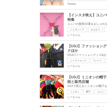
Tommy
【インスタ映え】ユニバ
特集
シニヨンヘア
かんむり
しーちゃん
【USJ】ファッション
クほか
シミラールック
Tシャツ
しーちゃん
【USJ】ミニオンの帽
段と販売店舗
ミニオン
帽子
ユニバ
しーちゃん