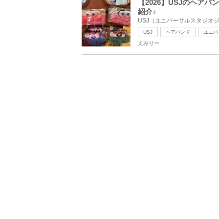
【2026】USJのヘア
紹介♪
USJ
ヘアバンド
ユニバ
えみりー