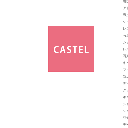
裏
ア
裏
シ
レ
写
シ
レ
写
キ
フ
新
デ
グ
キ
シ
シ
豆
デ