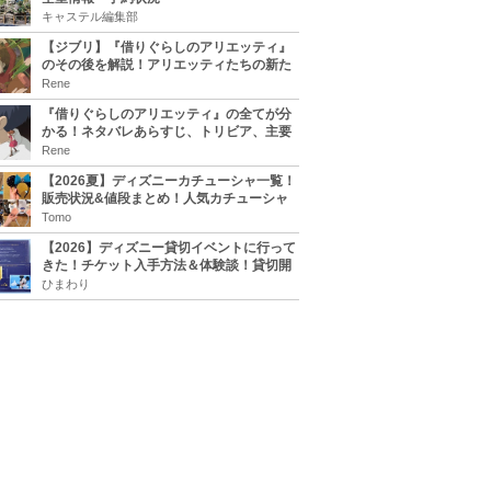
キャステル編集部
【ジブリ】『借りぐらしのアリエッティ』
のその後を解説！アリエッティたちの新た
な住処は？翔の病気は治る？
Rene
『借りぐらしのアリエッティ』の全てが分
かる！ネタバレあらすじ、トリビア、主要
キャラまとめ！
Rene
【2026夏】ディズニーカチューシャ一覧！
販売状況&値段まとめ！人気カチューシャ
をチェック
Tomo
【2026】ディズニー貸切イベントに行って
きた！チケット入手方法＆体験談！貸切開
催日程まとめ！
ひまわり