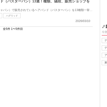
バンド（バスターバン）13選！種類、値段、販売ショップを
USJ（ユニバーサルスタジオジャパン）で販売されているヘアバンド（バスターバン）を13種類一挙にご紹介...
ハグリッド
2026/03/10
全5件 1〜5件目
今