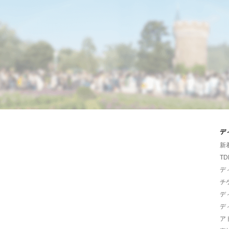
デ
新
TD
デ
チ
デ
デ
ア