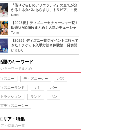
『借りぐらしのアリエッティ』の全てが分
かる！ネタバレあらすじ、トリビア、主要
キャラまとめ！
Rene
【2026夏】ディズニーカチューシャ一覧！
販売状況&値段まとめ！人気カチューシャ
をチェック
Tomo
【2026】ディズニー貸切イベントに行って
きた！チケット入手方法＆体験談！貸切開
催日程まとめ！
ひまわり
話題のキーワード
熱いキーワードまとめ
ディズニー
ディズニーシー
バズ
ディズニーランド
くし
バー
アトラクション
ランド
ペン
東京ディズニーシー
エリア・特集
リア・特集の一覧