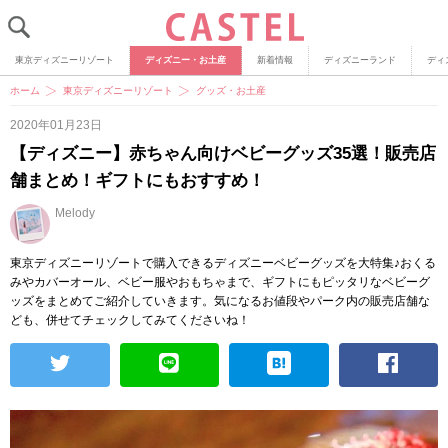
東京ディズニーリゾート
ディズニー・お土産
新着情報
ディズニーランド
ディ
ホーム
東京ディズニーリゾート
グッズ・お土産
2020年01月23日
【ディズニー】赤ちゃん向けベビーグッズ35選！販売店
舗まとめ！ギフトにもおすすめ！
Melody
東京ディズニーリゾートで購入できるディズニーベビーグッズを大特集♪おくる
みやカバーオール、ベビー服やおもちゃまで、ギフトにもピッタリなベビーグ
ッズをまとめてご紹介していきます。気になるお値段やパーク内の販売店舗な
ども、併せてチェックしてみてくださいね！