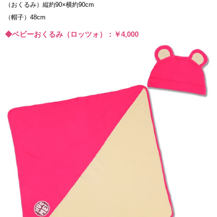
（おくるみ）縦約90×横約90cm
（帽子）48cm
◆ベビーおくるみ（ロッツォ）：￥4,000