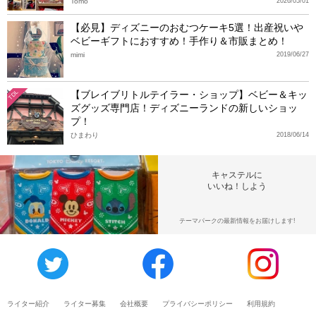
Tomo
2026/05/01
【必見】ディズニーのおむつケーキ5選！出産祝いや
ベビーギフトにおすすめ！手作り＆市販まとめ！
mimi
2019/06/27
【ブレイブリトルテイラー・ショップ】ベビー＆キッ
TDL
ズグッズ専門店！ディズニーランドの新しいショッ
プ！
ひまわり
2018/06/14
キャステルに
いいね！しよう
テーマパークの最新情報をお届けします!
ライター紹介
ライター募集
会社概要
プライバシーポリシー
利用規約