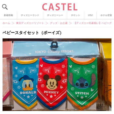
新着情報
ディズニーランド
ディズニーシー
チケット
USJ
ホテル空室
ホーム
東京ディズニーリゾート
グッズ・お土産
【ディズニー出産祝い】ベビーグ
ベビースタイセット（ボーイズ）