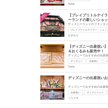
Tomo
TDL
【ブレイブリトルテイラ
ーランドの新しいショッ
ブレイブリトルテイラー・ショッ
ひまわり
【ディズニー出産祝い】
＆おくるみも販売中！
ディズニー
出産祝い
ベ
Tomo
ディズニーの出産祝いお
出産祝い
ディズニーシー
くらりす