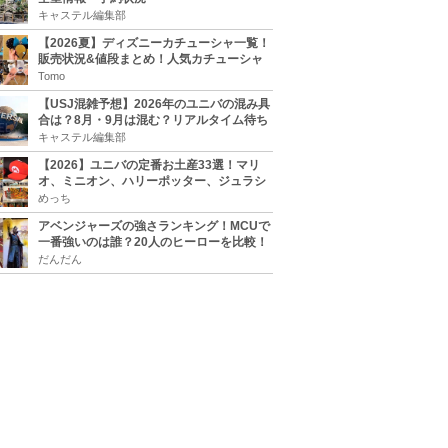
キャステル編集部
【2026夏】ディズニーカチューシャ一覧！
販売状況&値段まとめ！人気カチューシャ
をチェック
Tomo
【USJ混雑予想】2026年のユニバの混み具
合は？8月・9月は混む？リアルタイム待ち
時間アプリも
キャステル編集部
【2026】ユニバの定番お土産33選！マリ
オ、ミニオン、ハリーポッター、ジュラシ
ックパーク、セサミ、SINGなどのグッズ情
めっち
報
アベンジャーズの強さランキング！MCUで
一番強いのは誰？20人のヒーローを比較！
だんだん