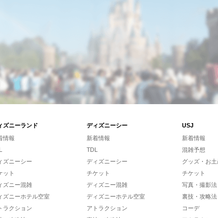
ィズニーランド
ディズニーシー
USJ
着情報
新着情報
新着情報
L
TDL
混雑予想
ィズニーシー
ディズニーシー
グッズ・お土
ケット
チケット
チケット
ィズニー混雑
ディズニー混雑
写真・撮影法
ィズニーホテル空室
ディズニーホテル空室
裏技・攻略法
トラクション
アトラクション
コーデ