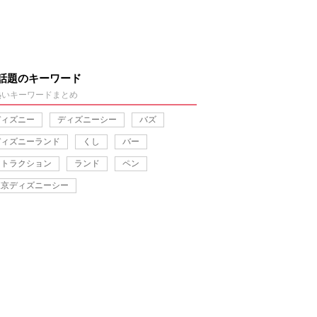
話題のキーワード
熱いキーワードまとめ
ディズニー
ディズニーシー
バズ
ディズニーランド
くし
バー
アトラクション
ランド
ペン
東京ディズニーシー