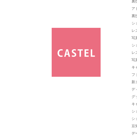
裏
ア
裏
シ
レ
写
シ
レ
写
キ
フ
新
デ
グ
キ
シ
シ
豆
デ