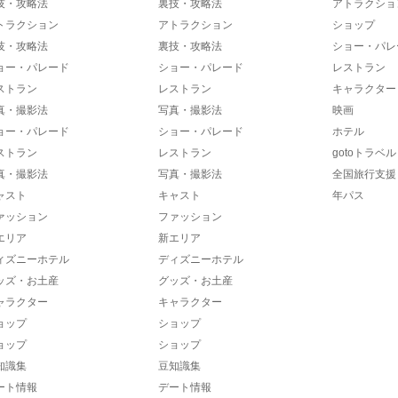
技・攻略法
裏技・攻略法
アトラクショ
トラクション
アトラクション
ショップ
技・攻略法
裏技・攻略法
ショー・パレ
ョー・パレード
ショー・パレード
レストラン
ストラン
レストラン
キャラクター
真・撮影法
写真・撮影法
映画
ョー・パレード
ショー・パレード
ホテル
ストラン
レストラン
gotoトラベル
真・撮影法
写真・撮影法
全国旅行支援
ャスト
キャスト
年パス
ァッション
ファッション
エリア
新エリア
ィズニーホテル
ディズニーホテル
ッズ・お土産
グッズ・お土産
ャラクター
キャラクター
ョップ
ショップ
ョップ
ショップ
知識集
豆知識集
ート情報
デート情報