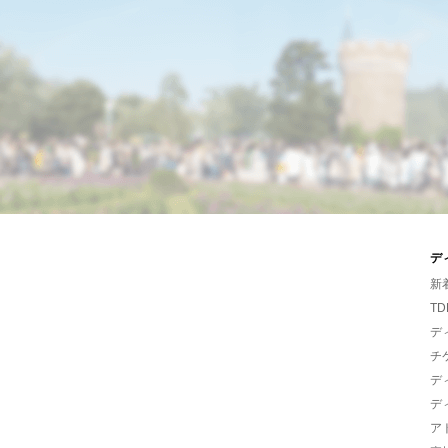
デ
新
TD
デ
チ
デ
デ
ア