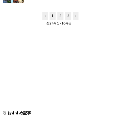
‹
1
2
3
›
全27件 1 - 10件目
おすすめ記事