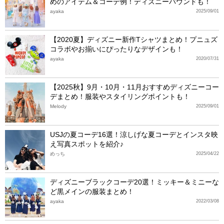
めのアイテム＆コーデ例！ディズニーバウンドも！
ayaka
2025/09/01
【2020夏】ディズニー新作Tシャツまとめ！プニュズ
コラボやお揃いにぴったりなデザインも！
ayaka
2020/07/31
【2025秋】9月・10月・11月おすすめディズニーコー
デまとめ！服装やスタイリングポイントも！
Melody
2025/09/01
USJの夏コーデ16選！涼しげな夏コーデとインスタ映
え写真スポットを紹介♪
めっち
2025/04/22
ディズニーブラックコーデ20選！ミッキー＆ミニーな
ど黒メインの服装まとめ！
ayaka
2022/03/08