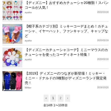
【ディズニー】おすすめカチューシャ20種類！スパン
コールが人気！
ayaka
2022/03/18
【帽子系カテゴリ別】ミッキーコーデまとめ！カチュ
ーシャ、イヤーハット、ファンキャップ、キャップな
ど
ayaka
2020/02/19
【ディズニーカチューシャコーデ】ミニーマウスのカ
チューシャを使ったコーディネート特集！
ayaka
2020/02/16
【2019】ディズニーのつなぎが新登場！ミッキー・
ミニー・ドナルドの3種類がディズニーランド限定発
売！
Writer
2019/10/20
‹
1
2
›
全14件 1〜10件目