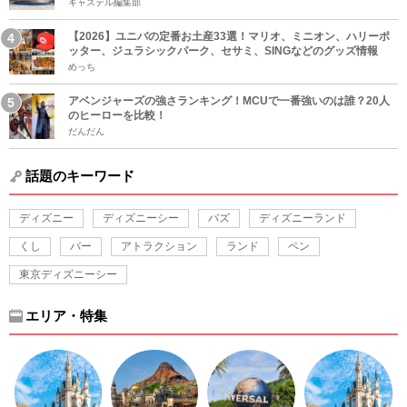
キャステル編集部
【2026】ユニバの定番お土産33選！マリオ、ミニオン、ハリーポ
ッター、ジュラシックパーク、セサミ、SINGなどのグッズ情報
めっち
アベンジャーズの強さランキング！MCUで一番強いのは誰？20人
のヒーローを比較！
だんだん
話題のキーワード
ディズニー
ディズニーシー
バズ
ディズニーランド
くし
バー
アトラクション
ランド
ペン
東京ディズニーシー
エリア・特集