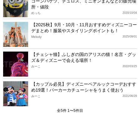
コーンバケツ、チュロス、ミニオンまんなどの販売場
所・値段
めっち
2020/10/04
【2025秋】9月・10月・11月おすすめディズニーコー
デまとめ！服装やスタイリングポイントも！
Melody
2025/09/01
【チェシャ猫】ふしぎの国のアリスの猫！名言・グッ
ズ＆ディズニーで会える場所！
みーこ
2022/03/25
【カップル必見】ディズニーペアルックコーデおすす
め19選！パーカーカチューシャをうまく使おう
みーこ
2021/06/29
全5件 1〜5件目