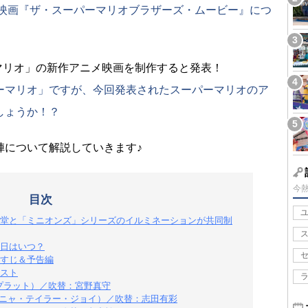
メ映画『ザ・スーパーマリオブラザーズ・ムービー』につ
ーマリオ」の新作アニメ映画を制作すると発表！
ーマリオ」ですが、今回発表されたスーパーマリオのア
しょうか！？
陣について解説していきます♪
今
目次
堂と「ミニオンズ」シリーズのイルミネーションが共同制
日はいつ？
すじ＆予告編
スト
リス・プラット）／吹替：宮野真守
Joy（アニャ・テイラー・ジョイ）／吹替：志田有彩