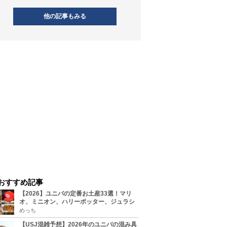
他の記事もみる
おすすめ記事
【2026】ユニバの定番お土産33選！マリ
オ、ミニオン、ハリーポッター、ジュラシ
ックパーク、セサミ、SINGなどのグッズ情
めっち
報
【USJ混雑予想】2026年のユニバの混み具