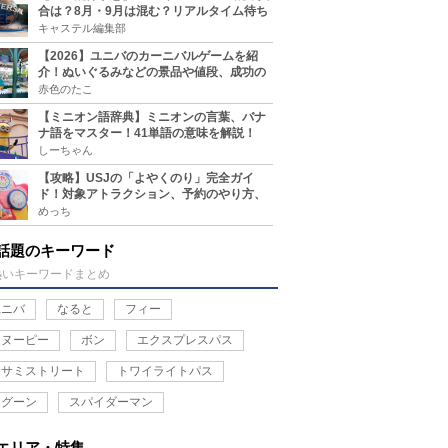
合は？8月・9月は混む？リアルタイム待ち
時間アプリも
キャステル編集部
【2026】ユニバのカーニバルゲームを紹
介！ぬいぐるみなどの景品や値段、成功の
コツ、実施場所まとめ
赤色のたこ
【ミニオン語辞典】ミニオンの言葉、バナ
ナ語をマスター！41単語の意味を解説！
しーちゃん
【攻略】USJの「よやくのり」完全ガイ
ド！対象アトラクション、予約のやり方、
整理券との違い、注意点を紹介
めっち
話題のキーワード
熱いキーワードまとめ
ユニバ
なると
フィー
スヌーピー
ボン
エクスプレスパス
セサミストリート
トワイライトパス
ラグーン
スパイダーマン
エリア・特集