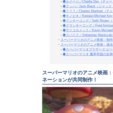
-
◆ルイージ／Charlie Day（
-
◆クッパ／Jack Black（ジャ
-
◆？？？／Charles Martine
-
◆キノピオ／Keegan-Michae
-
◆ドンキーコング／Seth Roge
-
◆クランキーコング／Fred Arm
-
◆サイコカメック／Kevin Micha
-
◆スパイク／Sebastian Mani
・
スーパーマリオのアニメ映画：制作
・
スーパーマリオのアニメ映画：過去
-
◆スーパーマリオブラザーズ ピーチ
-
◆スーパーマリオ 魔界帝国の女神（
スーパーマリオのアニメ映画：
ネーションが共同制作！