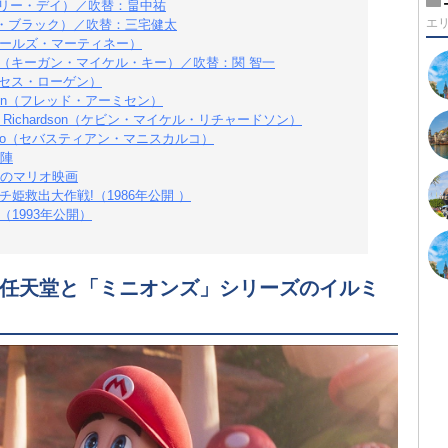
チャーリー・デイ）／吹替：畠中祐
エ
ック・ブラック）／吹替：三宅健太
t（チャールズ・マーティネー）
l Key（キーガン・マイケル・キー）／吹替：関 智一
n（セス・ローゲン）
isen（フレッド・アーミセン）
el Richardson（ケビン・マイケル・リチャードソン）
scalco（セバスティアン・マニスカルコ）
陣
のマリオ映画
姫救出大作戦!（1986年公開 ）
1993年公開）
任天堂と「ミニオンズ」シリーズのイルミ