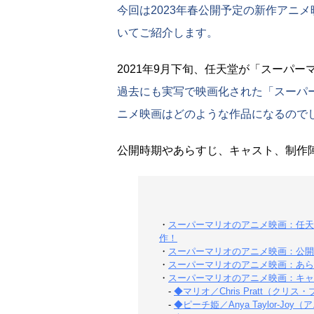
今回は2023年春公開予定の新作アニ
いてご紹介します。
2021年9月下旬、任天堂が「スーパ
過去にも実写で映画化された「スーパ
ニメ映画はどのような作品になるので
公開時期やあらすじ、キャスト、制作
・
スーパーマリオのアニメ映画：任天
作！
・
スーパーマリオのアニメ映画：公開
・
スーパーマリオのアニメ映画：あら
・
スーパーマリオのアニメ映画：キャ
-
◆マリオ／Chris Pratt（ク
-
◆ピーチ姫／Anya Taylor-