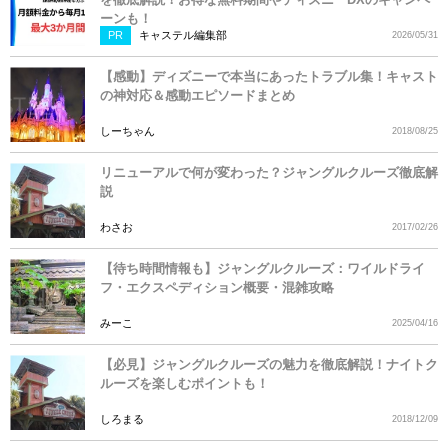
ーンも！
PR
キャステル編集部
2026/05/31
【感動】ディズニーで本当にあったトラブル集！キャスト
の神対応＆感動エピソードまとめ
しーちゃん
2018/08/25
リニューアルで何が変わった？ジャングルクルーズ徹底解
説
わさお
2017/02/26
【待ち時間情報も】ジャングルクルーズ：ワイルドライ
フ・エクスペディション概要・混雑攻略
みーこ
2025/04/16
【必見】ジャングルクルーズの魅力を徹底解説！ナイトク
ルーズを楽しむポイントも！
しろまる
2018/12/09