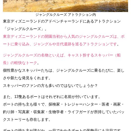
ジャングルクルーズ アトラクション内
東京ディズニーランドのアドベンチャーランドにあるアトラクション
「ジャングルクルーズ」。
東京ディズニーランドの開園当初から人気のジャングルクルーズは、ボ
ートに乗り込み、ジャングルや古代遺跡を巡るアトラクションです
。
ジャングルクルーズの名物といえば、キャスト扮するスキッパー（船
長）の軽快なトーク
。
個性豊かなスキッパーたちは、ジャングルクルーズに乗るたびに、楽し
さや新たな発見をくれます。
スキッパーのファンの方も多いのではないでしょうか？
また、13隻あるボートはそれぞれに名前が付いています。
ボートの持ち主も様々で、探検家・トレジャーハンター・医者・画家・
釣り師・写真家・収集家・生物学者・ライフガードが所持していたバッ
クストーリーも存在します。
ボートの持ち主が誰だか、一目でわかるボートの装飾品にも注目です。