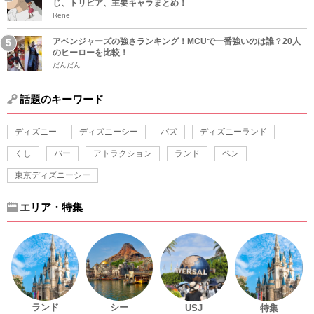
じ、トリビア、主要キャラまとめ！
Rene
アベンジャーズの強さランキング！MCUで一番強いのは誰？20人
のヒーローを比較！
だんだん
話題のキーワード
ディズニー
ディズニーシー
バズ
ディズニーランド
くし
バー
アトラクション
ランド
ペン
東京ディズニーシー
エリア・特集
ランド
シー
USJ
特集