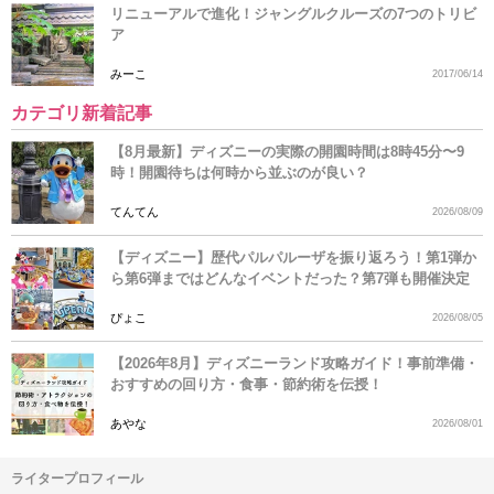
リニューアルで進化！ジャングルクルーズの7つのトリビ
ア
みーこ
2017/06/14
カテゴリ新着記事
【8月最新】ディズニーの実際の開園時間は8時45分〜9
時！開園待ちは何時から並ぶのが良い？
てんてん
2026/08/09
【ディズニー】歴代パルパルーザを振り返ろう！第1弾か
ら第6弾まではどんなイベントだった？第7弾も開催決定
ぴょこ
2026/08/05
【2026年8月】ディズニーランド攻略ガイド！事前準備・
おすすめの回り方・食事・節約術を伝授！
あやな
2026/08/01
ライタープロフィール