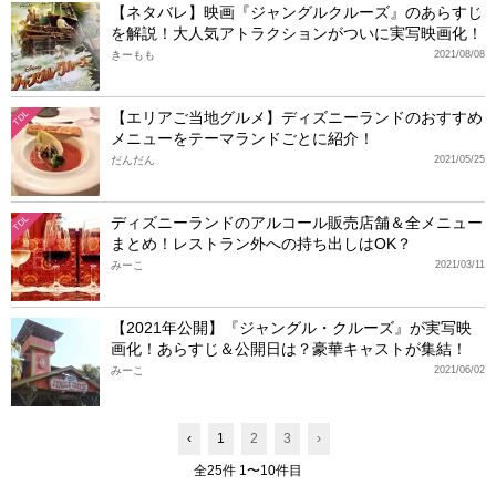
【ネタバレ】映画『ジャングルクルーズ』のあらすじ
を解説！大人気アトラクションがついに実写映画化！
きーもも
2021/08/08
【エリアご当地グルメ】ディズニーランドのおすすめ
TDL
メニューをテーマランドごとに紹介！
だんだん
2021/05/25
ディズニーランドのアルコール販売店舗＆全メニュー
TDL
まとめ！レストラン外への持ち出しはOK？
みーこ
2021/03/11
【2021年公開】『ジャングル・クルーズ』が実写映
画化！あらすじ＆公開日は？豪華キャストが集結！
みーこ
2021/06/02
‹
1
2
3
›
全25件 1〜10件目