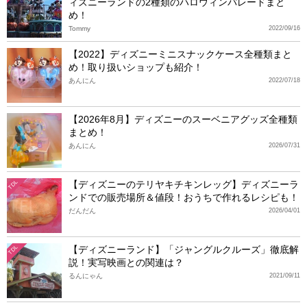
ィズニーランドの2種類のハロウィンパレードまと
め！
Tommy
2022/09/16
【2022】ディズニーミニスナックケース全種類まと
め！取り扱いショップも紹介！
あんにん
2022/07/18
【2026年8月】ディズニーのスーベニアグッズ全種類
まとめ！
あんにん
2026/07/31
【ディズニーのテリヤキチキンレッグ】ディズニーラ
TDL
ンドでの販売場所＆値段！おうちで作れるレシピも！
だんだん
2026/04/01
【ディズニーランド】「ジャングルクルーズ」徹底解
TDL
説！実写映画との関連は？
るんにゃん
2021/09/11