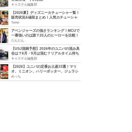
キャステル編集部
【2026夏】ディズニーカチューシャ一覧！
販売状況&値段まとめ！人気カチューシャ
をチェック
Tomo
アベンジャーズの強さランキング！MCUで
一番強いのは誰？20人のヒーローを比較！
だんだん
【USJ混雑予想】2026年のユニバの混み具
合は？8月・9月は混む？リアルタイム待ち
時間アプリも
キャステル編集部
【2026】ユニバの定番お土産33選！マリ
オ、ミニオン、ハリーポッター、ジュラシ
ックパーク、セサミ、SINGなどのグッズ情
めっち
報