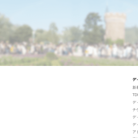
デ
新
TD
デ
チ
デ
デ
ア