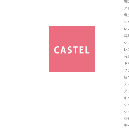
裏
ア
裏
シ
レ
写
シ
レ
写
キ
フ
新
デ
グ
キ
シ
シ
豆
デ