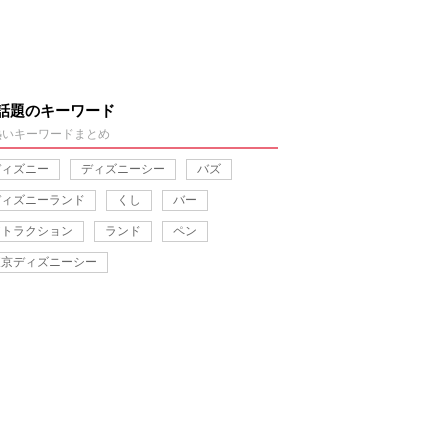
話題のキーワード
熱いキーワードまとめ
ディズニー
ディズニーシー
バズ
ディズニーランド
くし
バー
アトラクション
ランド
ペン
東京ディズニーシー