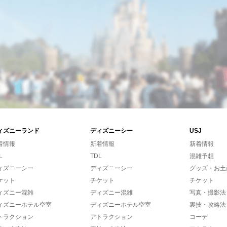
ィズニーランド
ディズニーシー
USJ
着情報
新着情報
新着情報
L
TDL
混雑予想
ィズニーシー
ディズニーシー
グッズ・お土
ケット
チケット
チケット
ィズニー混雑
ディズニー混雑
写真・撮影法
ィズニーホテル空室
ディズニーホテル空室
裏技・攻略法
トラクション
アトラクション
コーデ