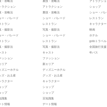
技・攻略法
裏技・攻略法
アトラクショ
トラクション
アトラクション
ショップ
技・攻略法
裏技・攻略法
ショー・パレ
ョー・パレード
ショー・パレード
レストラン
ストラン
レストラン
キャラクター
真・撮影法
写真・撮影法
映画
ョー・パレード
ショー・パレード
ホテル
ストラン
レストラン
gotoトラベル
真・撮影法
写真・撮影法
全国旅行支援
ャスト
キャスト
年パス
ァッション
ファッション
エリア
新エリア
ィズニーホテル
ディズニーホテル
ッズ・お土産
グッズ・お土産
ャラクター
キャラクター
ョップ
ショップ
ョップ
ショップ
知識集
豆知識集
ート情報
デート情報