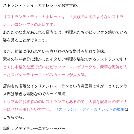
ストランテ・ディ・カナレットがおすすめ。
リストランテ・ディ・カナレットは、『貴族の邸宅のようなレストラ
ン』がコンセプトのお店です。
あたたかな光があふれる店内では、料理人たちがピッツァを焼いている
姿を見ることができます。
また、前菜に使われている彩り鮮やかな野菜も新鮮で美味。
素材の味を存分に活かしたイタリア料理を堪能できるレストランです！
とくに本格的な窯で焼いたピッツァ・マルゲリータや、豪華な海鮮が入
ったスパゲッティーニ・ペスカトーレが大人気。
店内もお洒落なイタリアンレストランという雰囲気ですが、とくにテラ
ス席は景色も素敵なのでムード満点。
カップルにおすすめのレストランでもあるので、大切な記念日のディナ
ーにぜひ活用したいですね。
リストランテ・ディ・カナレットの概要
は
こちらから。
場所：メディテレーニアンハーバー