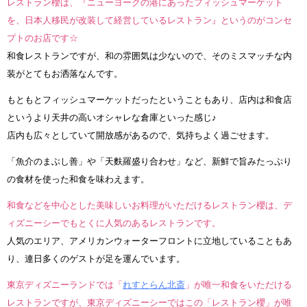
レストラン櫻は、『ニューヨークの港にあったフィッシュマーケット
を、日本人移民が改装して経営しているレストラン』というのがコンセ
プトのお店です☆
和食レストランですが、和の雰囲気は少ないので、そのミスマッチな内
装がとてもお洒落なんです。
もともとフィッシュマーケットだったということもあり、店内は和食店
というより天井の高いオシャレな倉庫といった感じ♪
店内も広々としていて開放感があるので、気持ちよく過ごせます。
「魚介のまぶし善」や「天麩羅盛り合わせ」など、新鮮で旨みたっぷり
の食材を使った和食を味わえます。
和食などを中心とした美味しいお料理がいただけるレストラン櫻は、デ
ィズニーシーでもとくに人気のあるレストランです。
人気のエリア、アメリカンウォーターフロントに立地していることもあ
り、連日多くのゲストが足を運んでいます。
東京ディズニーランドでは「
れすとらん北斎
」が唯一和食をいただける
レストランですが、東京ディズニーシーではこの「レストラン櫻」が唯