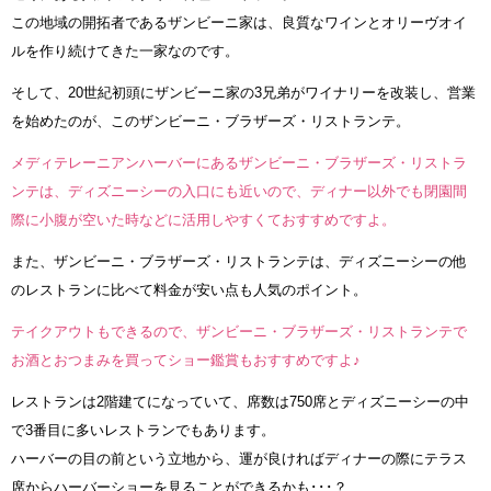
この地域の開拓者であるザンビーニ家は、良質なワインとオリーヴオイ
ルを作り続けてきた一家なのです。
そして、20世紀初頭にザンビーニ家の3兄弟がワイナリーを改装し、営業
を始めたのが、このザンビーニ・ブラザーズ・リストランテ。
メディテレーニアンハーバーにあるザンビーニ・ブラザーズ・リストラ
ンテは、ディズニーシーの入口にも近いので、ディナー以外でも閉園間
際に小腹が空いた時などに活用しやすくておすすめですよ。
また、ザンビーニ・ブラザーズ・リストランテは、ディズニーシーの他
のレストランに比べて料金が安い点も人気のポイント。
テイクアウトもできるので、ザンビーニ・ブラザーズ・リストランテで
お酒とおつまみを買ってショー鑑賞もおすすめですよ♪
レストランは2階建てになっていて、席数は750席とディズニーシーの中
で3番目に多いレストランでもあります。
ハーバーの目の前という立地から、運が良ければディナーの際にテラス
席からハーバーショーを見ることができるかも･･･？