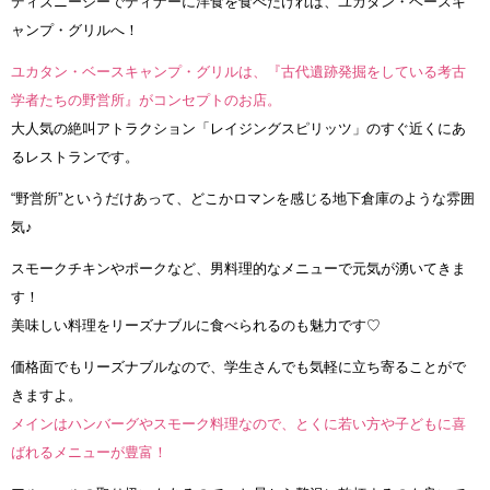
ディズニーシーでディナーに洋食を食べたければ、ユカタン・ベースキ
ャンプ・グリルへ！
ユカタン・ベースキャンプ・グリルは、『古代遺跡発掘をしている考古
学者たちの野営所』がコンセプトのお店。
大人気の絶叫アトラクション「レイジングスピリッツ」のすぐ近くにあ
るレストランです。
“野営所”というだけあって、どこかロマンを感じる地下倉庫のような雰囲
気♪
スモークチキンやポークなど、男料理的なメニューで元気が湧いてきま
す！
美味しい料理をリーズナブルに食べられるのも魅力です♡
価格面でもリーズナブルなので、学生さんでも気軽に立ち寄ることがで
きますよ。
メインはハンバーグやスモーク料理なので、とくに若い方や子どもに喜
ばれるメニューが豊富！