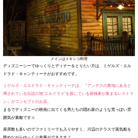
メインはメキシコ料理
ディズニーシーでゆっくりとディナーをとりたい方は、ミゲルズ・エル
ドラド・キャンティーナがおすすめです。
ミゲルズ・エルドラド・キャンティーナは、『アンデスの奥地にあると
噂されている伝説の地“エルドラド”を探している探検家が集まるレストラ
ン』がコンセプトのお店。
まるでディズニーの映画に出てくる男たちの隠れ家のような荒っぽい雰
囲気が素敵です☆
座席数も多いのでファミリーでも入りやすく、川辺のテラスで蒸気船を
眺めながらゆっくり食事ができますよ。