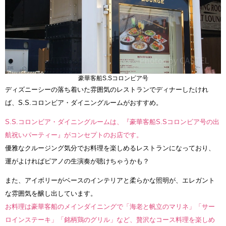
豪華客船S.Sコロンビア号
ディズニーシーの落ち着いた雰囲気のレストランでディナーしたけれ
ば、S.S.コロンビア・ダイニングルームがおすすめ。
S.S.コロンビア・ダイニングルームは、『豪華客船S.Sコロンビア号の出
航祝いパーティー』がコンセプトのお店です。
優雅なクルージング気分でお料理を楽しめるレストランになっており、
運がよければピアノの生演奏が聴けちゃうかも？
また、アイボリーがベースのインテリアと柔らかな照明が、エレガント
な雰囲気を醸し出しています。
お料理は豪華客船のメインダイニングで「海老と帆立のマリネ」「サー
ロインステーキ」「銘柄鶏のグリル」など、贅沢なコース料理を楽しめ