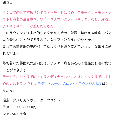
囲気☆
「シェフのおすすめサンドウィッチ」をはじめ「スモークサーモントラ
ウトと海老の生春巻き」や「ベジタブルのホットサラダ」など、お酒と
よく合うメニューが盛りだくさん。
このラウンジでは本格的なカクテルを始め、贅沢に味わえる軽食、パフ
ェも楽しむことができるので、女性ファンも多いのだとか。
まるで豪華客船の中のバーでゆっくりお酒を飲んでいるような気分に浸
れますよ♪
落ち着いた雰囲気の店内には、ソファー席もあるので優雅にお酒を飲む
ことができます。
デートやおひとりでゆっくりとディナーしたいときにピッタリでおすす
めのレストランです☆
テディ・ルーズヴェルト・ラウンジの概要
はこち
らから。
場所：アメリカンウォーターフロント
予算：1,000～2,000円
ジャンル：洋食