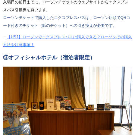
入場日の前日までに、ローソンチケットのウェブサイトからエクスプレ
スパス引換券を買います。
ローソンチケットで購入したエクスプレスパスは、ローソン店頭でQRコ
ード付きのチケット（紙のチケット）への引き換えが必要です。
・
【USJ】ローソンでエクスプレスパスは購入できる？ローソンでの購入
方法や注意事項！
③オフィシャルホテル（宿泊者限定）