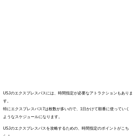
USJのエクスプレスパスには、時間指定が必要なアトラクションもありま
す。
特にエクスプレスパス7は枚数が多いので、1日かけて順番に使っていく
ようなスケジュールになります。
USJのエクスプレスパスを攻略するための、時間指定のポイントがこち