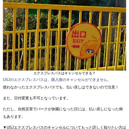
エクスプレスパスはキャンセルできる？
USJのエクスプレスパスは、購入後のキャンセルができません。
使わなかったエクスプレスパスでも、払い戻しはできないので注意！
また、日付変更も不可となっています。
ただし、自然災害でパークが休園になった日には、払い戻しになった例
もあります。
▼USJエクスプレスパスのキャンセルについてもっと詳しく知りたい方は