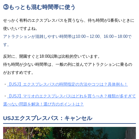
③もっとも混む時間帯に使う
せっかく有料のエクスプレスパスを買うなら、待ち時間が1番長いときに
使いたいですよね。
アトラクションが混雑しやすい時間帯は10:00～12:00、16:00～18:00で
す。
反対に、開園すぐと18:00以降は比較的空いています。
待ち時間が少ない時間帯は、一般の列に並んでアトラクションに乗るの
がおすすめです。
・
【USJ】エクスプレスパスの時間指定の方法やコツは？具体例も！
・
【USJ】マリオのエクスプレスパスはどれを買うべき？種類が多すぎて
選べない問題を解決！選び方のポイントは？
USJエクスプレスパス：キャンセル