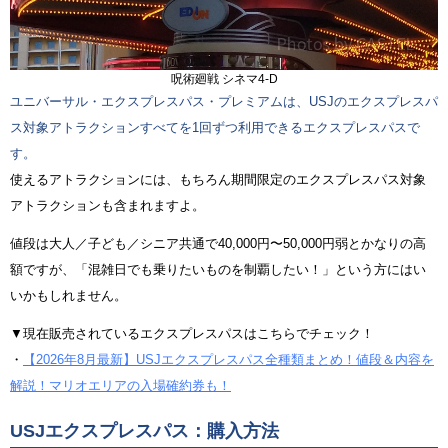
呪術廻戦 シネマ4-D
ユニバーサル・エクスプレスパス・プレミアムは、USJのエクスプレスパ
ス対象アトラクションすべてを1回ずつ利用できるエクスプレスパスで
す。
使えるアトラクションには、もちろん期間限定のエクスプレスパス対象
アトラクションも含まれますよ。
値段は大人／子ども／シニア共通で40,000円〜50,000円弱とかなりの高
額ですが、「混雑日でも乗りたいものを制覇したい！」という方にはい
いかもしれません。
▼現在販売されているエクスプレスパスはこちらでチェック！
・
【2026年8月最新】USJエクスプレスパス全種類まとめ！値段＆内容を
解説！マリオエリアの入場確約券も！
USJエクスプレスパス：購入方法