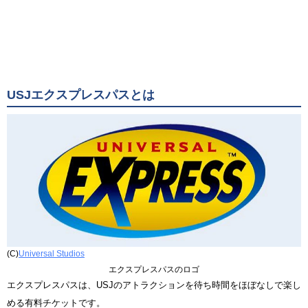
USJエクスプレスパスとは
(C)
Universal Studios
エクスプレスパスのロゴ
エクスプレスパスは、USJのアトラクションを待ち時間をほぼなしで楽し
める有料チケットです。