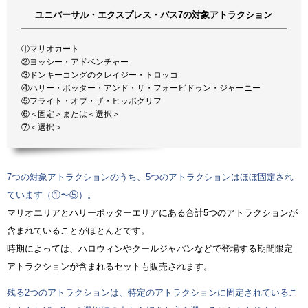
ユニバーサル・エクスプレス・パス7の対象アトラクション
①マリオカート
②ヨッシー・アドベンチャー
③ドンキーコングのクレイジー・トロッコ
④ハリー・ポッター・アンド・ザ・フォービドゥン・ジャーニー
⑤フライト・オブ・ザ・ヒッポグリフ
⑥＜固定＞または＜選択＞
⑦＜選択＞
7つの対象アトラクションのうち、5つのアトラクションはほぼ固定され
ています（①〜⑤）。
マリオエリアとハリーポッターエリアにある合計5つのアトラクションが
含まれていることがほとんどです。
時期によっては、ハロウィンやクールジャパンなどで登場する期間限定
アトラクションが含まれるセットも販売されます。
残る2つのアトラクションは、特定のアトラクションに固定されているこ