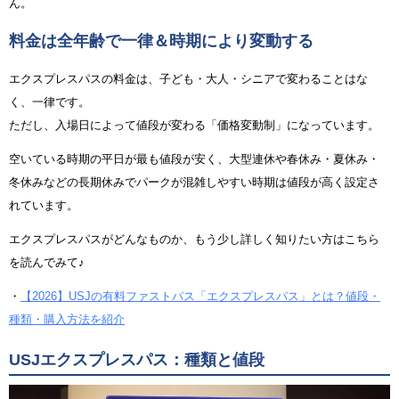
ん。
料金は全年齢で一律＆時期により変動する
エクスプレスパスの料金は、子ども・大人・シニアで変わることはな
く、一律です。
ただし、入場日によって値段が変わる「価格変動制」になっています。
空いている時期の平日が最も値段が安く、大型連休や春休み・夏休み・
冬休みなどの長期休みでパークが混雑しやすい時期は値段が高く設定さ
れています。
エクスプレスパスがどんなものか、もう少し詳しく知りたい方はこちら
を読んでみて♪
・
【2026】USJの有料ファストパス「エクスプレスパス」とは？値段・
種類・購入方法を紹介
USJエクスプレスパス：種類と値段