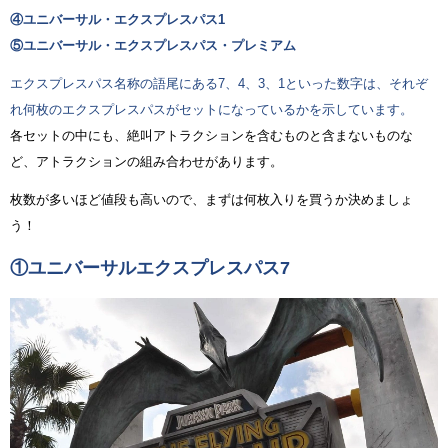
④ユニバーサル・エクスプレスパス1
⑤ユニバーサル・エクスプレスパス・プレミアム
エクスプレスパス名称の語尾にある7、4、3、1といった数字は、それぞ
れ何枚のエクスプレスパスがセットになっているかを示しています。
各セットの中にも、絶叫アトラクションを含むものと含まないものな
ど、アトラクションの組み合わせがあります。
枚数が多いほど値段も高いので、まずは何枚入りを買うか決めましょ
う！
①ユニバーサルエクスプレスパス7