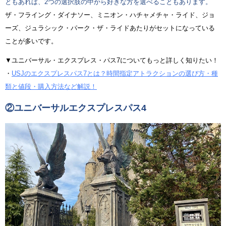
ともあれば、2つの選択肢の中から好きな方を選べることもあります。
ザ・フライング・ダイナソー、ミニオン・ハチャメチャ・ライド、ジョ
ーズ、ジュラシック・パーク・ザ・ライドあたりがセットになっている
ことが多いです。
▼ユニバーサル・エクスプレス・パス7についてもっと詳しく知りたい！
・
USJのエクスプレスパス7とは？時間指定アトラクションの選び方・種
類と値段・購入方法など解説！
②ユニバーサルエクスプレスパス4