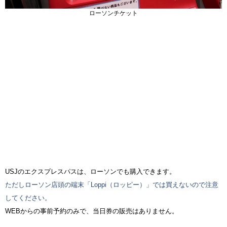
ローソンチケット
USJのエクスプレスパスは、ローソンでも購入できます。
ただしローソン店頭の端末「Loppi（ロッピー）」では買えないので注意
してください。
WEBからの事前予約のみで、当日券の販売はありません。