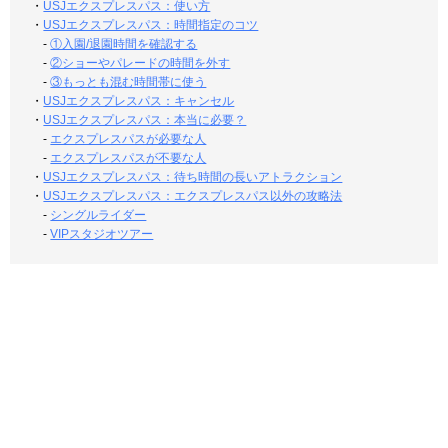
・
USJエクスプレスパス：使い方
・
USJエクスプレスパス：時間指定のコツ
-
①入園/退園時間を確認する
-
②ショーやパレードの時間を外す
-
③もっとも混む時間帯に使う
・
USJエクスプレスパス：キャンセル
・
USJエクスプレスパス：本当に必要？
-
エクスプレスパスが必要な人
-
エクスプレスパスが不要な人
・
USJエクスプレスパス：待ち時間の長いアトラクション
・
USJエクスプレスパス：エクスプレスパス以外の攻略法
-
シングルライダー
-
VIPスタジオツアー