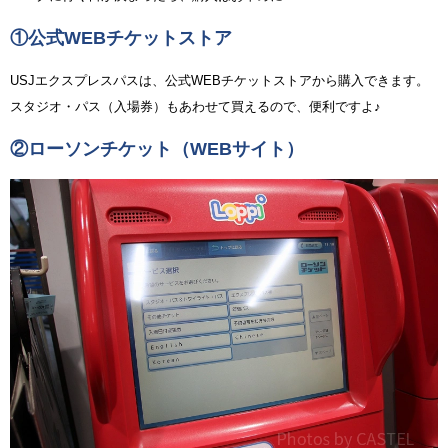
①公式WEBチケットストア
USJエクスプレスパスは、公式WEBチケットストアから購入できます。
スタジオ・パス（入場券）もあわせて買えるので、便利ですよ♪
②ローソンチケット（WEBサイト）