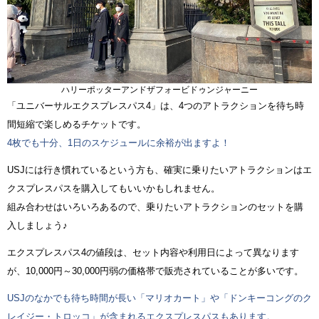
ハリーポッターアンドザフォービドゥンジャーニー
「ユニバーサルエクスプレスパス4」は、4つのアトラクションを待ち時
間短縮で楽しめるチケットです。
4枚でも十分、1日のスケジュールに余裕が出ますよ！
USJには行き慣れているという方も、確実に乗りたいアトラクションはエ
クスプレスパスを購入してもいいかもしれません。
組み合わせはいろいろあるので、乗りたいアトラクションのセットを購
入しましょう♪
エクスプレスパス4の値段は、セット内容や利用日によって異なります
が、10,000円～30,000円弱の価格帯で販売されていることが多いです。
USJのなかでも待ち時間が長い「マリオカート」や「ドンキーコングのク
レイジー・トロッコ」が含まれるエクスプレスパスもあります。