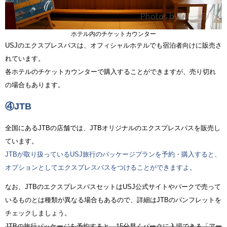
ホテル内のチケットカウンター
USJのエクスプレスパスは、オフィシャルホテルでも宿泊者向けに販売さ
れています。
各ホテルのチケットカウンターで購入することができますが、売り切れ
の場合もあります。
④JTB
全国にあるJTBの店舗では、JTBオリジナルのエクスプレスパスを販売し
ています。
JTBが取り扱っているUSJ旅行のパッケージプランを予約・購入すると、
オプションとしてエクスプレスパスをつけることができますよ。
なお、JTBのエクスプレスパスセットはUSJ公式サイトやパークで売って
いるものとは種類が異なる場合もあるので、詳細はJTBのパンフレットを
チェックしましょう。
JTBの旅行パッケージを予約すると、15分早くパークに入場できる「アー