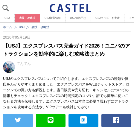
USJ
裏技・攻略法
USJ新着情報
USJ混雑予想
USJグッズ・お土産
チ
ホーム
USJ
裏技・攻略法
2026年05月19日
【USJ】エクスプレスパス完全ガイド2026！ユニバのア
トラクションを効率的に楽しむ攻略法まとめ
てんてん
USJのエクスプレスパスについてご紹介します。エクスプレスパスの種類や値
段をわかりやすくまとめました！エクスプレスパスをWEBチケットストア、ロ
ーソンでの買い方も解説します。当日販売や売り切れ、キャンセルについての
情報もチェック！エクスプレスパスの時間指定のコツや、誰でも簡単に使いこ
なせる方法も伝授します。エクスプレスパスは本当に必要？買わずにアトラク
ションを攻略する方法や、VIPツアーも検討してみて♪