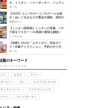
オ、ミニオン、ハリーポッター、ジュラシ
ックパーク、セサミ、SINGなどのグッズ情
めっち
報
【2026】ユニバのカーニバルゲームを紹
介！ぬいぐるみなどの景品や値段、成功の
コツ、実施場所まとめ
赤色のたこ
【ミニオン語辞典】ミニオンの言葉、バナ
ナ語をマスター！41単語の意味を解説！
しーちゃん
【攻略】USJの「よやくのり」完全ガイ
ド！対象アトラクション、予約のやり方、
整理券との違い、注意点を紹介
めっち
話題のキーワード
熱いキーワードまとめ
ユニバ
なると
フィー
スヌーピー
ボン
エクスプレスパス
セサミストリート
トワイライトパス
ラグーン
スパイダーマン
エリア・特集