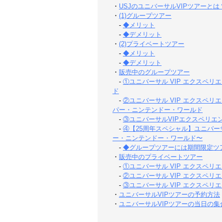
・
USJのユニバーサルVIPツアーとは
・
(1)グループツアー
-
◆メリット
-
◆デメリット
・
(2)プライベートツアー
-
◆メリット
-
◆デメリット
・
販売中のグループツアー
-
①ユニバーサル VIP エクスペ
ド
-
②ユニバーサル VIP エクスペ
パー・ニンテンドー・ワールド
-
③ユニバーサルVIPエクスペリエ
-
④【25周年スペシャル】ユニバー
ー・ニンテンドー・ワールド〜
-
◆グループツアーには期間限定ツ
・
販売中のプライベートツアー
-
①ユニバーサル VIP エクスペ
-
②ユニバーサル VIP エクスペ
-
③ユニバーサル VIP エクスペ
・
ユニバーサルVIPツアーの予約方法
・
ユニバーサルVIPツアーの当日の集