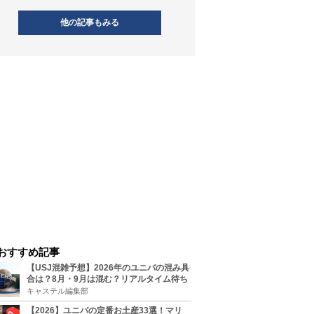
他の記事もみる
おすすめ記事
【USJ混雑予想】2026年のユニバの混み具
合は？8月・9月は混む？リアルタイム待ち
時間アプリも
キャステル編集部
【2026】ユニバの定番お土産33選！マリ