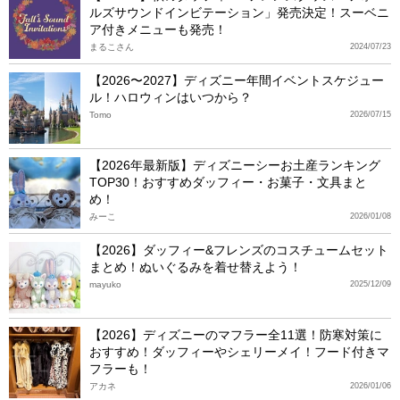
ルズサウンドインビテーション」発売決定！スーベニ
ア付きメニューも発売！
まるこさん
2024/07/23
【2026〜2027】ディズニー年間イベントスケジュー
ル！ハロウィンはいつから？
Tomo
2026/07/15
【2026年最新版】ディズニーシーお土産ランキング
TOP30！おすすめダッフィー・お菓子・文具まと
め！
みーこ
2026/01/08
【2026】ダッフィー&フレンズのコスチュームセット
まとめ！ぬいぐるみを着せ替えよう！
mayuko
2025/12/09
【2026】ディズニーのマフラー全11選！防寒対策に
おすすめ！ダッフィーやシェリーメイ！フード付きマ
フラーも！
アカネ
2026/01/06