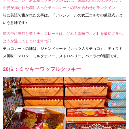
ディズニーシーお土産ランキング29位には、戴冠式の日のエルサとアナ
の姿が描かれた箱に入ったチョコレートの詰め合わせがランクイン！
箱に英語で書かれた文字は、「アレンデールの女王エルサの戴冠式」と
いう意味です♪
箱の中に整然と並ぶチョコレートは、どれも素敵で、どれを最初に食べ
ようか迷ってしまいますね♡
チョコレートの味は、ジャンドゥーヤ（ナッツ入りチョコ）、ティラミ
ス風味、マロン、ミルクティー、ストロベリー、バニラの6種類です。
28位：ミッキーワッフルクッキー