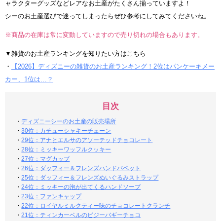
ャラクターグッズなどレアなお土産がたくさん揃っていますよ！
シーのお土産選びで迷ってしまったらぜひ参考にしてみてくださいね。
※商品の在庫は常に変動していますので売り切れの場合もあります。
▼雑貨のお土産ランキングを知りたい方はこちら
・
【2026】ディズニーの雑貨のお土産ランキング！2位はパンケーキメー
カー、1位は…？
目次
・
ディズニーシーのお土産の販売場所
・
30位：カチューシャキーチェーン
・
29位：アナとエルサのアソーテッドチョコレート
・
28位：ミッキーワッフルクッキー
・
27位：マグカップ
・
26位：ダッフィー＆フレンズハンドパペット
・
25位：ダッフィー＆フレンズぬいぐるみストラップ
・
24位：ミッキーの泡が出てくるハンドソープ
・
23位：ファンキャップ
・
22位：ロイヤルミルクティー味のチョコレートクランチ
・
21位：ティンカーベルのビジーバギーチョコ