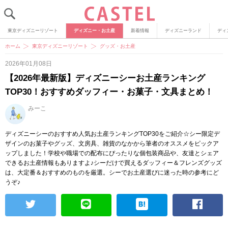
東京ディズニーリゾート
ディズニー・お土産
新着情報
ディズニーランド
ディ
ホーム
東京ディズニーリゾート
グッズ・お土産
2026年01月08日
【2026年最新版】ディズニーシーお土産ランキング
TOP30！おすすめダッフィー・お菓子・文具まとめ！
みーこ
ディズニーシーのおすすめ人気お土産ランキングTOP30をご紹介☆シー限定デ
ザインのお菓子やグッズ、文房具、雑貨のなかから筆者のオススメをピックア
ップしました！学校や職場での配布にぴったりな個包装商品や、友達とシェア
できるお土産情報もありますよ♪シーだけで買えるダッフィー＆フレンズグッズ
は、大定番＆おすすめのものを厳選。シーでお土産選びに迷った時の参考にど
うぞ♪