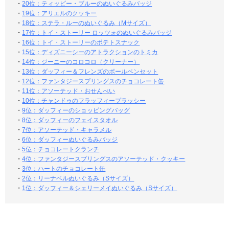
・
20位：ティッピー・ブルーのぬいぐるみバッジ
・
19位：アリエルのクッキー
・
18位：ステラ・ルーのぬいぐるみ（Mサイズ）
・
17位：トイ・ストーリー ロッツォのぬいぐるみバッジ
・
16位：トイ・ストーリーのポテトスナック
・
15位：ディズニーシーのアトラクションのトミカ
・
14位：ジーニーのコロコロ（クリーナー）
・
13位：ダッフィー＆フレンズのボールペンセット
・
12位：ファンタジースプリングスのチョコレート缶
・
11位：アソーテッド・おせんべい
・
10位：チャンドゥのフラッフィープラッシー
・
9位：ダッフィーのショッピングバッグ
・
8位：ダッフィーのフェイスタオル
・
7位：アソーテッド・キャラメル
・
6位：ダッフィーぬいぐるみバッジ
・
5位：チョコレートクランチ
・
4位：ファンタジースプリングスのアソーテッド・クッキー
・
3位：ハートのチョコレート缶
・
2位：リーナベルぬいぐるみ（Sサイズ）
・
1位：ダッフィー＆シェリーメイぬいぐるみ（Sサイズ）