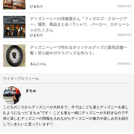
ひまわり
2026/07/28
ディズニーシーの洋服屋さん「フィガロズ・クロージア
ー」場所、商品まとめ！Tシャツ、パーカー、カチューシ
ャがたくさん
ひまわり
2026/07/20
ディズニーシーで作れるオリジナルグッズと販売店舗一
覧！切り絵やガラスグッズを作ろう♪
るんにゃん
2026/04/21
ライタープロフィール
まちゅ
こどものころからディズニーが大好きで、今ではこども達とディズニーを楽し
むようになった“まちゅ”です！ こども達も一緒にディズニーが大好きなので子
供と楽しむディズニーの情報を入れながらディズニーの魅力や楽しみ方を紹介
していきたいと思っています♡