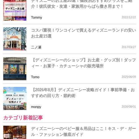
ディズニーのお土産20選！値段別おすすめグッズをご紹
介！彼氏彼女・友達・家族用からばら撒き用まで！
Tommy
2022/12/22
コスパ重視！ワンコインで買えるディズニーランドの安い
お土産15選
二ノ瀬
2017/03/27
【ディズニーシーのショップ】お土産・グッズ別！ダッフ
ィー・お菓子・カチューシャの販売場所
Tomo
2025/06/05
【2026年8月】ディズニーシー攻略ガイド！事前準備・お
すすめの回り方・節約術
monpy
2026/08/01
カテゴリ新着記事
ディズニーシーのベビー服＆用品はここ！キス・デ・ガー
ル・ファッション徹底ガイド