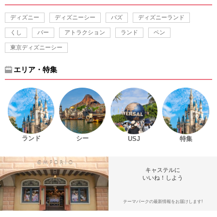
ディズニー
ディズニーシー
バズ
ディズニーランド
くし
バー
アトラクション
ランド
ペン
東京ディズニーシー
エリア・特集
ランド
シー
USJ
特集
キャステルに
いいね！しよう
テーマパークの最新情報をお届けします!