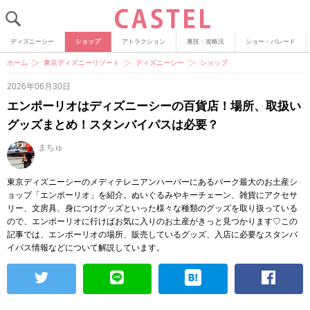
ディズニーシー
ショップ
アトラクション
裏技・攻略法
ショー・パレード
ホーム
東京ディズニーリゾート
ディズニーシー
ショップ
2026年06月30日
エンポーリオはディズニーシーの百貨店！場所、取扱い
グッズまとめ！スタンバイパスは必要？
まちゅ
東京ディズニーシーのメディテレニアンハーバーにあるパーク最大のお土産シ
ョップ「エンポーリオ」を紹介。ぬいぐるみやキーチェーン、雑貨にアクセサ
リー、文房具、身につけグッズといった様々な種類のグッズを取り扱っている
ので、エンポーリオに行けばお気に入りのお土産がきっと見つかります♡この
記事では、エンポーリオの場所、販売しているグッズ、入店に必要なスタンバ
イパス情報などについて解説しています。