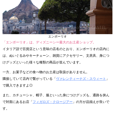
エンポーリオ
「エンポーリオ」は、ディズニーシー最大のお土産ショップ。
イタリア語で百貨店という意味の店名のとおり、エンポーリオの店内に
は、ぬいぐるみやキーチェーン、雑貨にアクセサリー、文房具、身につ
けグッズといった様々な種類の商品が並んでいます。
一方、お菓子などの食べ物のお土産は取扱がありません。
隣接していて店内で繋がっている「
ヴァレンティーナズ・スウィート
」
で購入できますよ◎
また、カチューシャ、帽子、服といった身につけグッズも、通路を挟ん
で対面にあるお店「
フィガロズ・クロージアー
」の方が品揃えが良いで
す。