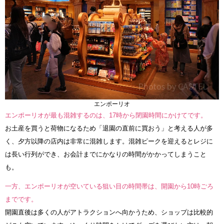
エンポーリオ
エンポーリオが最も混雑するのは、17時から閉園時間にかけてです。
お土産を買うと荷物になるため「退園の直前に買おう」と考える人が多
く、夕方以降の店内は非常に混雑します。混雑ピークを迎えるとレジに
は長い行列ができ、お会計までにかなりの時間がかかってしまうこと
も。
一方、エンポーリオが空いている狙い目の時間帯は、開園から10時ごろ
までです。
開園直後は多くの人がアトラクションへ向かうため、ショップは比較的