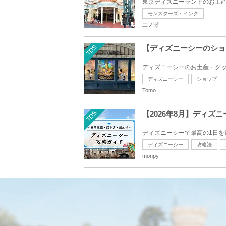
東京ディズニーランドのお土産
モンスターズ・インク
二ノ瀬
TDS
【ディズニーシーのショ
ディズニーシーのお土産・グッ
ディズニーシー
ショップ
Tomo
TDS
【2026年8月】ディ
ディズニーシーで最高の1日を過
ディズニーシー
攻略法
monpy