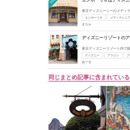
TDS
東京ディズニーシーのメディテ
エンポーリオ
メディテレニ
まちゅ
ディズニーリゾートのア
東京ディズニーリゾート内で販
ディズニー
アラジン
グ
あーる
同じまとめ記事に含まれている