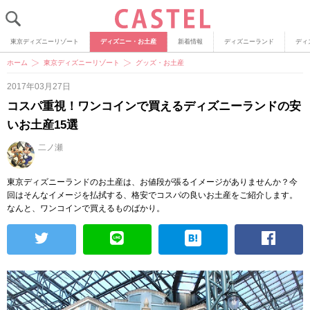
東京ディズニーリゾート
ディズニー・お土産
新着情報
ディズニーランド
ディ
ホーム
東京ディズニーリゾート
グッズ・お土産
2017年03月27日
コスパ重視！ワンコインで買えるディズニーランドの安
いお土産15選
二ノ瀬
東京ディズニーランドのお土産は、お値段が張るイメージがありませんか？今
回はそんなイメージを払拭する、格安でコスパの良いお土産をご紹介します。
なんと、ワンコインで買えるものばかり。