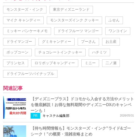
モンスターズ・インク
東京ディズニーランド
マイク キャンディー
モンスターズインク クッキー
ふせん
ミッキー パンケーキメモ
ドライフルーツ マンゴー
ワンコイン
ドライマンゴー
グミキャンディー
プーさん
お土産
ポップコーン
チョコレートインクッキー
ハチミツ
プリンセス
ロリポップキャンディー
ミニー
二ノ瀬
ドライフルーツパイナップル
関連記事
【ディズニープラス】ドコモから入会する方法やメリット
を徹底解説！お得な無料期間やディズニーDXのキャンペ
ーンも！
PR
キャステル編集部
2026/05/31
【待ち時間情報も】モンスターズ・インク”ライド&ゴー
シーク！”の概要・混雑攻略まとめ