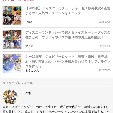
【2026夏】ディズニーカチューシャ一覧！販売状況&値段
まとめ！人気カチューシャをチェック
Tomo
2026/08/08
ディズニーランド・シーで買えるトイストーリーグッズ全
種まとめ！ウッディやバズの被り物やお土産を解説！
アカネ
2026/08/06
シー25周年「ジュビリーロケット」種類・値段・販売場
所・買い方まとめ！パーツを組み合わせてオリジナルグッ
ズを作ろう
まるこさん
2026/08/05
ライタープロフィール
二ノ瀬
東京ディズニーリゾートの近くで生まれ、現在は都内在住。舞浜での趣味はお
酒を飲むこと。 成人してもなお、ホーンテッドマンションに本気で怯えること