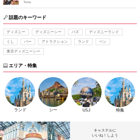
Tomo
話題のキーワード
ディズニー
ディズニーシー
バズ
ディズニーランド
くし
バー
アトラクション
ランド
ペン
東京ディズニーシー
エリア・特集
ランド
シー
USJ
特集
キャステルに
いいね！しよう