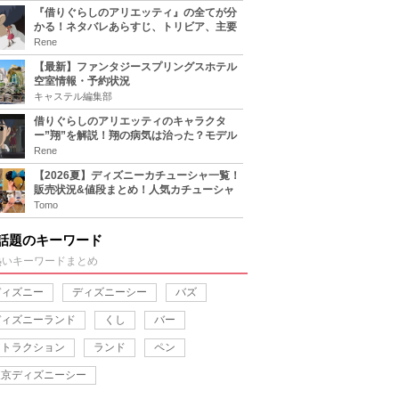
『借りぐらしのアリエッティ』の全てが分
かる！ネタバレあらすじ、トリビア、主要
キャラまとめ！
Rene
【最新】ファンタジースプリングスホテル
空室情報・予約状況
キャステル編集部
借りぐらしのアリエッティのキャラクタ
ー”翔”を解説！翔の病気は治った？モデル
は誰？
Rene
【2026夏】ディズニーカチューシャ一覧！
販売状況&値段まとめ！人気カチューシャ
をチェック
Tomo
話題のキーワード
熱いキーワードまとめ
ディズニー
ディズニーシー
バズ
ディズニーランド
くし
バー
アトラクション
ランド
ペン
東京ディズニーシー