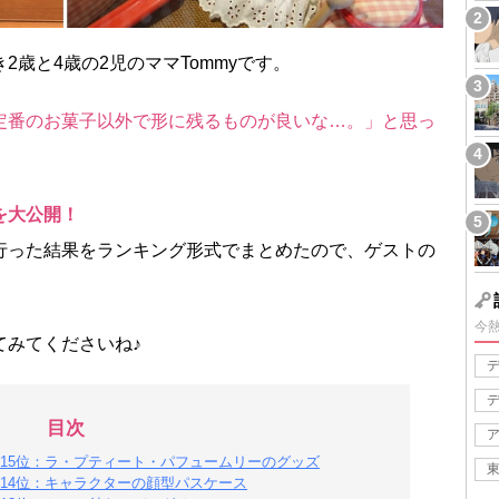
歳と4歳の2児のママTommyです。
定番のお菓子以外で形に残るものが良いな…。」と思っ
を大公開！
行った結果をランキング形式でまとめたので、ゲストの
今
てみてくださいね♪
目次
15位：ラ・プティート・パフュームリーのグッズ
14位：キャラクターの顔型パスケース