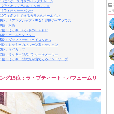
13位：ケース付きのバッグチャーム
12位：キッズ用のレインポンチョ
11位：ボクサーパンツ
エ
10位：名入れできるガラスのボールペン
9位：ペアマグカップ・美女と野獣のペアグラス
8位：水筒
7位：ミッキーハンドのしゃもじ
6位：ボールペンセット
5位：ダッフィーのフェイスタオル
4位：ミッキーのバルーン型クッション
3位：マグカップ
2位：ミッキー型のパンケーキメーカー
1位：ミッキー型の泡が出てくるハンドソープ
ング15位：ラ・プティート・パフュームリ