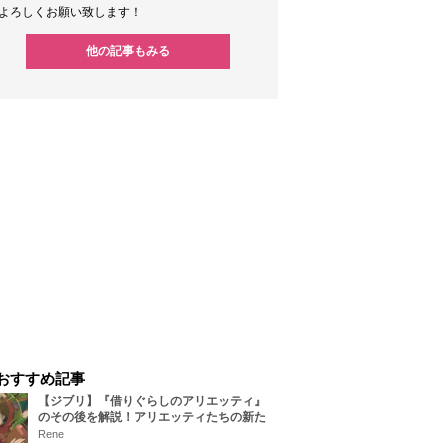
よろしくお願い致します！
他の記事もみる
おすすめ記事
【ジブリ】『借りぐらしのアリエッティ』
のその後を解説！アリエッティたちの新た
な住処は？翔の病気は治る？
Rene