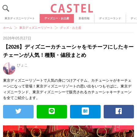
東京ディズニーリゾート
ディズニー・お土産
新着情報
ディズニーランド
ディ
ホーム
東京ディズニーリゾート
グッズ・お土産
2026年05月27日
【2026】ディズニーカチューシャをモチーフにしたキー
チェーンが人気！種類・値段まとめ
ぴょこ
東京ディズニーリゾートで人気の身につけアイテム、カチューシャがキーチェ
ーンになって登場！東京ディズニーリゾートの思い出をいつもそばに。東京デ
ィズニーランド、東京ディズニーシーで販売されるカチューシャキーチェーン
を全てご紹介します。