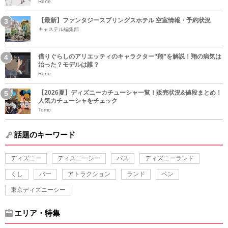
Rene
【最新】ファンタジースプリングスホテル 空室情報・予約状況
キャステル編集部
借りぐらしのアリエッティのキャラクター”翔”を解説！翔の病気は
治った？モデルは誰？
Rene
【2026夏】ディズニーカチューシャ一覧！販売状況&値段まとめ！
人気カチューシャをチェック
Tomo
話題のキーワード
ディズニー
ディズニーシー
バズ
ディズニーランド
くし
バー
アトラクション
ランド
ペン
東京ディズニーシー
エリア・特集