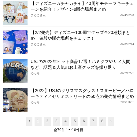
【ディズニーガチャガチャ】40周年モチーフキーチェ
ーンを紹介！デザイン&販売場所まとめ
まるこさん
2024/02/03
【2/2発売】ディズニー100周年グッズ全20種類まと
め！値段や販売場所をチェック！
まるこさん
2023/02/14
USJの2022年ヒット商品17選！ハミクマやサメ人間
など、話題＆人気のお土産グッズを振り返り
めっち
2022/12/21
【2022】USJのクリスマスグッズ！スヌーピー／ハロ
ーキティ／セサミストリートの50点の発売情報まとめ
めっち
2022/11/11
‹
1
2
3
4
5
6
7
8
›
全79件 1〜10件目