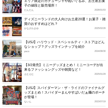
エリア限定のカチューシャやぬいぐるみ、お土産お菓
子の値段と販売場所！
だんだん
2026/01/03
ディズニーランドの大人向けお土産20選！お菓子・雑
貨のおすすめはどれ？
かなざわまゆ
2025/02/26
【USJ】ハリウッド・スペシャルティ・ストアはどん
なショップ？グッズラインナップを紹介
yaco
2024/08/30
【3/2発売】ミニーグッズまとめ！ミニーコーデが出
来るファッショングッズや雑貨など！
えむえむ
2025/01/29
【USJ】スパイダーマン・ザ・ライドのファイナルグ
ッズまとめ！スパイダーまんやすぱいだぁ麺のポーチ
が登場！
ないん
2023/07/19