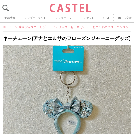
新着情報
ディズニーランド
ディズニーシー
チケット
USJ
ホテル空室
ホーム
東京ディズニーリゾート
グッズ・お土産
アナとエルサのフローズンジャーニ
キーチェーン(アナとエルサのフローズンジャーニーグッズ)