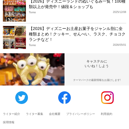
【2026】ディズニーランドのぬいぐるみ一覧！100種
類以上が発売中！値段＆ショップも
Tomo
2025/12/08
【2026】ディズニーお土産お菓子をジャンル別に全
種類まとめ！クッキー、せんべい、ラスク、チョコク
ランチなど！
Tomo
2026/05/01
キャステルに
いいね！しよう
テーマパークの最新情報をお届けします!
ライター紹介
ライター募集
会社概要
プライバシーポリシー
利用規約
採用情報