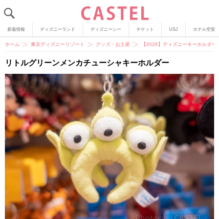
新着情報
ディズニーランド
ディズニーシー
チケット
USJ
ホテル空室
ホーム
東京ディズニーリゾート
グッズ・お土産
【2026】ディズニーキーホルダ
リトルグリーンメンカチューシャキーホルダー