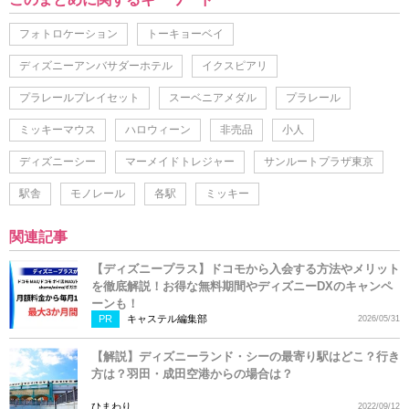
フォトロケーション
トーキョーベイ
ディズニーアンバサダーホテル
イクスピアリ
プラレールプレイセット
スーベニアメダル
プラレール
ミッキーマウス
ハロウィーン
非売品
小人
ディズニーシー
マーメイドトレジャー
サンルートプラザ東京
駅舎
モノレール
各駅
ミッキー
関連記事
【ディズニープラス】ドコモから入会する方法やメリット
を徹底解説！お得な無料期間やディズニーDXのキャンペ
ーンも！
PR
キャステル編集部
2026/05/31
【解説】ディズニーランド・シーの最寄り駅はどこ？行き
方は？羽田・成田空港からの場合は？
ひまわり
2022/09/12