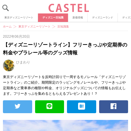
東京ディズニーリゾート
ディズニー豆知識
新着情報
ディズニーランド
ディズ
ホーム
東京ディズニーリゾート
豆知識集
2022年06月20日
【ディズニーリゾートライン】フリーきっぷや定期券の
料金やプラレール等のグッズ情報
ひまわり
東京ディズニーリゾートを反時計回りで一周するモノレール「ディズニーリゾ
ートライン」のご紹介。期間限定のラッピングモノレールや、フリーきっぷや
定期券など乗車券の種類や料金、オリジナルグッズについての情報もお伝えし
ます。フリーきっぷを集めるともらえるプレゼントあり！？