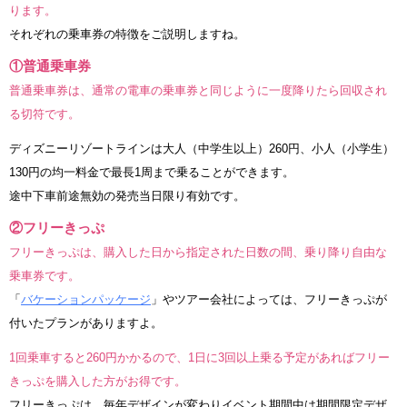
ります。
それぞれの乗車券の特徴をご説明しますね。
①普通乗車券
普通乗車券は、通常の電車の乗車券と同じように一度降りたら回収され
る切符です。
ディズニーリゾートラインは大人（中学生以上）260円、小人（小学生）
130円の均一料金で最長1周まで乗ることができます。
途中下車前途無効の発売当日限り有効です。
②フリーきっぷ
フリーきっぷは、購入した日から指定された日数の間、乗り降り自由な
乗車券です。
「
バケーションパッケージ
」やツアー会社によっては、フリーきっぷが
付いたプランがありますよ。
1回乗車すると260円かかるので、1日に3回以上乗る予定があればフリー
きっぷを購入した方がお得です。
フリーきっぷは、毎年デザインが変わりイベント期間中は期間限定デザ