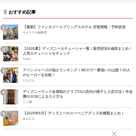
おすすめ記事
【最新】ファンタジースプリングスホテル 空室情報・予約状況
キャステル編集部
【2026夏】ディズニーカチューシャ一覧！販売状況&値段まとめ！
人気カチューシャをチェック
Tomo
アベンジャーズの強さランキング！MCUで一番強いのは誰？20人
のヒーローを比較！
だんだん
ディズニーランド会員制のクラブ33の店内の様子と入店方法！年会
費やJCBによる入り方も
二ノ瀬
【2026年8月】ディズニーのスーベニアグッズ全種類まとめ！
あんにん