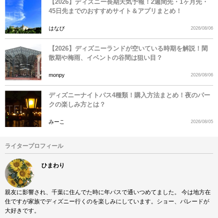
【2026】ディズニー長期天気予報！2週間先・1ヶ月先・
45日先までのおすすめサイト＆アプリまとめ！
はなび
2026/08/06
【2026】ディズニーランドが空いている時期を解説！閑
散期や梅雨、イベントの谷間は狙い目？
monpy
2026/08/06
ディズニーナイトパス4種類！購入方法まとめ！夜のパー
クの楽しみ方とは？
みーこ
2026/08/05
ライタープロフィール
ひまわり
親友に影響され、千葉に住んでた時に年パスで通いつめてました。 今は地方在
住ですが家族でディズニー行くのを楽しみにしています。ショー、パレードが
大好きです。