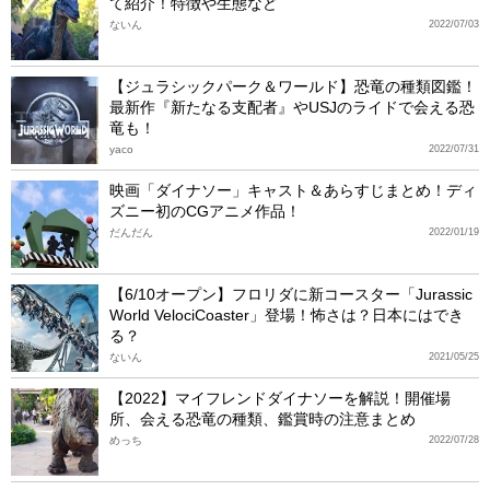
て紹介！特徴や生態など
ないん
2022/07/03
【ジュラシックパーク＆ワールド】恐竜の種類図鑑！
最新作『新たなる支配者』やUSJのライドで会える恐
竜も！
yaco
2022/07/31
映画「ダイナソー」キャスト＆あらすじまとめ！ディ
ズニー初のCGアニメ作品！
だんだん
2022/01/19
【6/10オープン】フロリダに新コースター「Jurassic
World VelociCoaster」登場！怖さは？日本にはでき
る？
ないん
2021/05/25
【2022】マイフレンドダイナソーを解説！開催場
所、会える恐竜の種類、鑑賞時の注意まとめ
めっち
2022/07/28