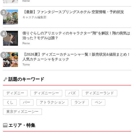
Rene
【最新】ファンタジースプリングスホテル 空室情報・予約状況
キャステル編集部
借りぐらしのアリエッティのキャラクター”翔”を解説！翔の病気は
治った？モデルは誰？
Rene
【2026夏】ディズニーカチューシャ一覧！販売状況&値段まとめ！
人気カチューシャをチェック
Tomo
話題のキーワード
ディズニー
ディズニーシー
バズ
ディズニーランド
くし
バー
アトラクション
ランド
ペン
東京ディズニーシー
エリア・特集