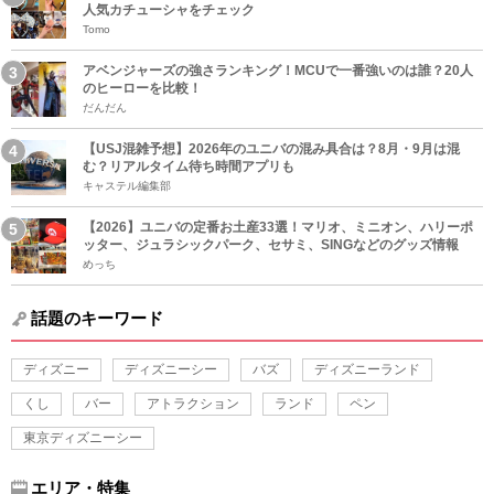
人気カチューシャをチェック
Tomo
アベンジャーズの強さランキング！MCUで一番強いのは誰？20人
のヒーローを比較！
だんだん
【USJ混雑予想】2026年のユニバの混み具合は？8月・9月は混
む？リアルタイム待ち時間アプリも
キャステル編集部
【2026】ユニバの定番お土産33選！マリオ、ミニオン、ハリーポ
ッター、ジュラシックパーク、セサミ、SINGなどのグッズ情報
めっち
話題のキーワード
ディズニー
ディズニーシー
バズ
ディズニーランド
くし
バー
アトラクション
ランド
ペン
東京ディズニーシー
エリア・特集