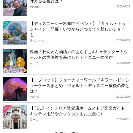
叶える言葉とは？
Melody
2025/08/14
【ディズニーシー20周年イベント】「タイム・トゥ・
TDS
シャイン」開催！いつからいつまで？新しいショー
も！
るんにゃん
2022/07/29
映画『わんわん物語』のあらすじ&キャラクター！ウ
ォルトの実体験を基にしたディズニーの名作！
みーこ
2020/06/05
【エプコット】フューチャーワールド＆ワールド・シ
ョーケースまとめ！ウォルト・ディズニー最後の夢と
は？
monpy
2019/12/08
【TDL】インテリア雑貨店ホームストア完全ガイド！
TDL
キッチン用品やクッションをお土産に♪
みーこ
2022/07/15