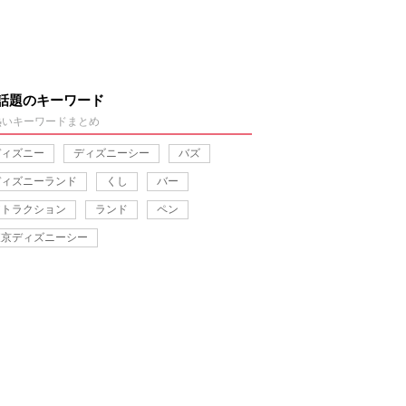
話題のキーワード
熱いキーワードまとめ
ディズニー
ディズニーシー
バズ
ディズニーランド
くし
バー
アトラクション
ランド
ペン
東京ディズニーシー