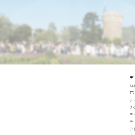
デ
新
TD
デ
チ
デ
デ
ア