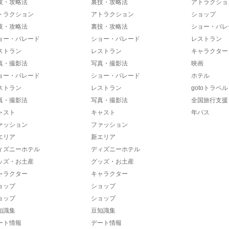
技・攻略法
裏技・攻略法
アトラクショ
トラクション
アトラクション
ショップ
技・攻略法
裏技・攻略法
ショー・パレ
ョー・パレード
ショー・パレード
レストラン
ストラン
レストラン
キャラクター
真・撮影法
写真・撮影法
映画
ョー・パレード
ショー・パレード
ホテル
ストラン
レストラン
gotoトラベル
真・撮影法
写真・撮影法
全国旅行支援
ャスト
キャスト
年パス
ァッション
ファッション
エリア
新エリア
ィズニーホテル
ディズニーホテル
ッズ・お土産
グッズ・お土産
ャラクター
キャラクター
ョップ
ショップ
ョップ
ショップ
知識集
豆知識集
ート情報
デート情報