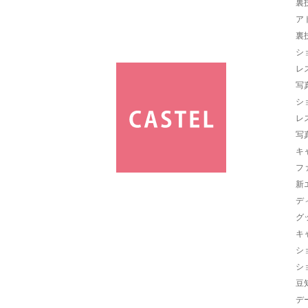
裏
ア
裏
シ
レ
写
シ
レ
写
キ
フ
新
デ
グ
キ
シ
シ
豆
デ