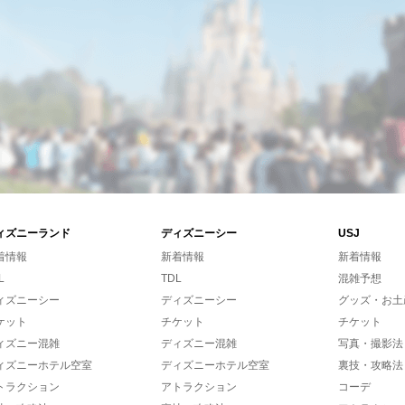
ィズニーランド
ディズニーシー
USJ
着情報
新着情報
新着情報
L
TDL
混雑予想
ィズニーシー
ディズニーシー
グッズ・お土
ケット
チケット
チケット
ィズニー混雑
ディズニー混雑
写真・撮影法
ィズニーホテル空室
ディズニーホテル空室
裏技・攻略法
トラクション
アトラクション
コーデ