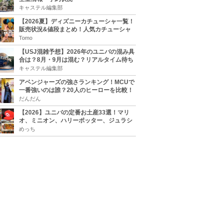
キャステル編集部
【2026夏】ディズニーカチューシャ一覧！
販売状況&値段まとめ！人気カチューシャ
をチェック
Tomo
【USJ混雑予想】2026年のユニバの混み具
合は？8月・9月は混む？リアルタイム待ち
時間アプリも
キャステル編集部
アベンジャーズの強さランキング！MCUで
一番強いのは誰？20人のヒーローを比較！
だんだん
【2026】ユニバの定番お土産33選！マリ
オ、ミニオン、ハリーポッター、ジュラシ
ックパーク、セサミ、SINGなどのグッズ情
めっち
報