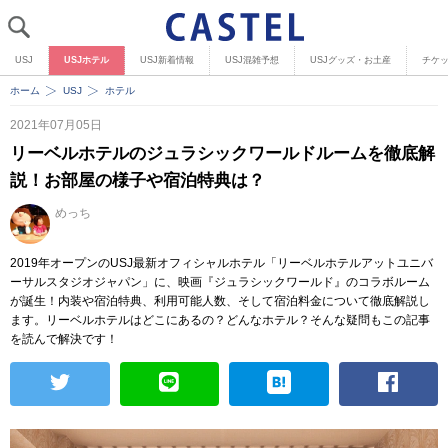
USJ
USJホテル
USJ新着情報
USJ混雑予想
USJグッズ・お土産
チケ
ホーム
USJ
ホテル
2021年07月05日
リーベルホテルのジュラシックワールドルームを徹底解
説！お部屋の様子や宿泊特典は？
めっち
2019年オープンのUSJ最新オフィシャルホテル「リーベルホテルアットユニバ
ーサルスタジオジャパン」に、映画『ジュラシックワールド』のコラボルーム
が誕生！内装や宿泊特典、利用可能人数、そして宿泊料金について徹底解説し
ます。リーベルホテルはどこにあるの？どんなホテル？そんな疑問もこの記事
を読んで解決です！