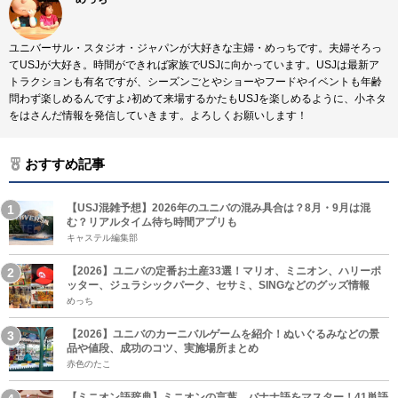
ユニバーサル・スタジオ・ジャパンが大好きな主婦・めっちです。夫婦そろっ
てUSJが大好き。時間ができれば家族でUSJに向かっています。USJは最新ア
トラクションも有名ですが、シーズンごとやショーやフードやイベントも年齢
問わず楽しめるんですよ♪初めて来場するかたもUSJを楽しめるように、小ネタ
をはさんだ情報を発信していきます。よろしくお願いします！
おすすめ記事
【USJ混雑予想】2026年のユニバの混み具合は？8月・9月は混
む？リアルタイム待ち時間アプリも
キャステル編集部
【2026】ユニバの定番お土産33選！マリオ、ミニオン、ハリーポ
ッター、ジュラシックパーク、セサミ、SINGなどのグッズ情報
めっち
【2026】ユニバのカーニバルゲームを紹介！ぬいぐるみなどの景
品や値段、成功のコツ、実施場所まとめ
赤色のたこ
【ミニオン語辞典】ミニオンの言葉、バナナ語をマスター！41単語