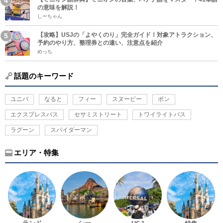
の意味を解説！
しーちゃん
【攻略】USJの「よやくのり」完全ガイド！対象アトラクション、
予約のやり方、整理券との違い、注意点を紹介
めっち
話題のキーワード
ユニバ
なると
フィー
スヌーピー
ボン
エクスプレスパス
セサミストリート
トワイライトパス
ラグーン
スパイダーマン
エリア・特集