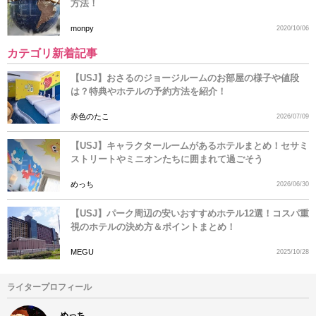
方法！
monpy
2020/10/06
カテゴリ新着記事
【USJ】おさるのジョージルームのお部屋の様子や値段
は？特典やホテルの予約方法を紹介！
赤色のたこ
2026/07/09
【USJ】キャラクタールームがあるホテルまとめ！セサミ
ストリートやミニオンたちに囲まれて過ごそう
めっち
2026/06/30
【USJ】パーク周辺の安いおすすめホテル12選！コスパ重
視のホテルの決め方＆ポイントまとめ！
MEGU
2025/10/28
ライタープロフィール
めっち