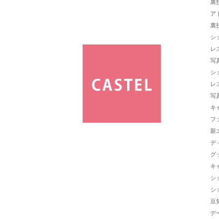
裏
ア
裏
シ
レ
写
シ
レ
写
キ
フ
新
デ
グ
キ
シ
シ
豆
デ