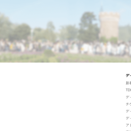
デ
新
TD
デ
チ
デ
デ
ア