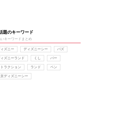
話題のキーワード
熱いキーワードまとめ
ディズニー
ディズニーシー
バズ
ディズニーランド
くし
バー
アトラクション
ランド
ペン
東京ディズニーシー