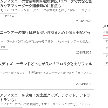
ムディズニーの営業時間を徹底解説！2パークで異なる営
方やアフターダーク開催時の注意点も！
カリフォルニアのアナハイムにあるディズニーランド・リゾートの営業時間を詳しく解説！日本より長い24...
アナハイム
2026/02/28
ニーツアーの旅行日程＆安い時期まとめ！個人手配どっ
今
フロリダのウォルト・ディズニー・ワールド(WDW)旅行にかかる予算を、パッケージツアーと個人手配の場合...
航空券
2018/12/05
大ディズニーランドどっちが良い？フロリダとカリフォル
アメリカには2つのディズニーリゾートがあります。世界初のディズニーランドができた「カリフォルニア ...
2023/10/01
アディズニーを攻略！お土産グッズ、チケット、アトラ
トランも♪
アメリカにあるカリフォルニアディズニーについて徹底解説します！カリフォルニアには、「アナハイムデ...