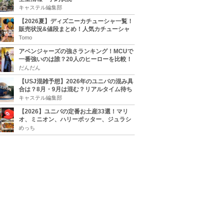
キャステル編集部
【2026夏】ディズニーカチューシャ一覧！
販売状況&値段まとめ！人気カチューシャ
をチェック
Tomo
アベンジャーズの強さランキング！MCUで
一番強いのは誰？20人のヒーローを比較！
だんだん
【USJ混雑予想】2026年のユニバの混み具
合は？8月・9月は混む？リアルタイム待ち
時間アプリも
キャステル編集部
【2026】ユニバの定番お土産33選！マリ
オ、ミニオン、ハリーポッター、ジュラシ
ックパーク、セサミ、SINGなどのグッズ情
めっち
報