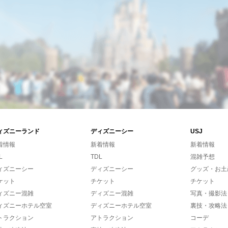
ィズニーランド
ディズニーシー
USJ
着情報
新着情報
新着情報
L
TDL
混雑予想
ィズニーシー
ディズニーシー
グッズ・お土
ケット
チケット
チケット
ィズニー混雑
ディズニー混雑
写真・撮影法
ィズニーホテル空室
ディズニーホテル空室
裏技・攻略法
トラクション
アトラクション
コーデ