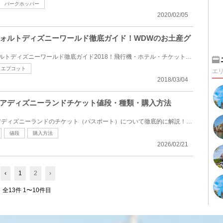
パークホッパー
2020/02/05
ォルトディズニーワールド徹底ガイド！WDWのお土産グ
元WDWキャストによる、ウォルトディズニーワールド徹底ガイド2018！飛行機・ホテル・チケットなどの旅行...
エプコット
エ
2018/03/04
アディズニーランドチケット値段・種類・購入方法
アメリカにあるカリフォルニアディズニーランドのチケット（パスポート）について徹底的に解説！値段や...
値段
購入方法
2026/02/21
‹
1
2
›
全13件 1〜10件目