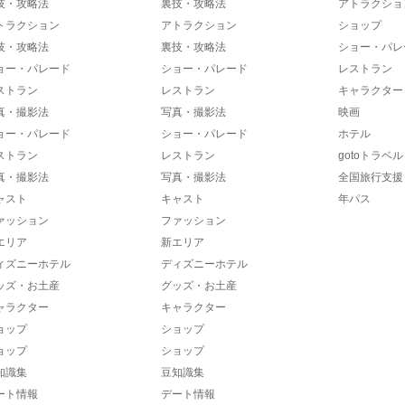
技・攻略法
裏技・攻略法
アトラクショ
トラクション
アトラクション
ショップ
技・攻略法
裏技・攻略法
ショー・パレ
ョー・パレード
ショー・パレード
レストラン
ストラン
レストラン
キャラクター
真・撮影法
写真・撮影法
映画
ョー・パレード
ショー・パレード
ホテル
ストラン
レストラン
gotoトラベル
真・撮影法
写真・撮影法
全国旅行支援
ャスト
キャスト
年パス
ァッション
ファッション
エリア
新エリア
ィズニーホテル
ディズニーホテル
ッズ・お土産
グッズ・お土産
ャラクター
キャラクター
ョップ
ショップ
ョップ
ショップ
知識集
豆知識集
ート情報
デート情報