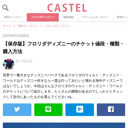
海外ディズニー
フロリダディズニー
最新情報
アナハイムディズニー
香港ディ
ホーム
海外ディズニー
フロリダディズニー
2025年02月08日
【保存版】フロリダディズニーのチケット値段・種類・
購入方法
なっちゃん
世界で一番大きなディズニーパークであるフロリダのウォルト・ディズニー・
ワールドはディズニー好きなら一度は行ってみたいと憧れる海外ディズニーで
はないでしょうか。今回はそんなフロリダのウォルト・ディズニー・ワールド
のチケットについて紹介します。たくさんの種類があるのでしっかりとチェッ
クして自分にあったものを選んでくださいね。