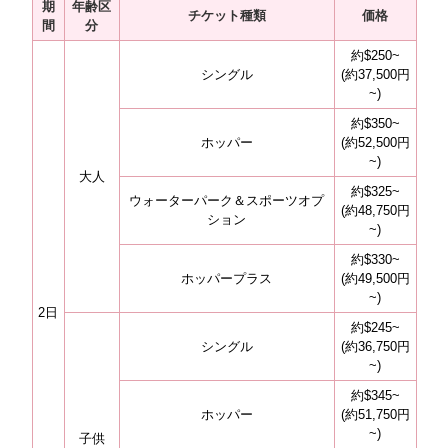
期
年齢区
チケット種類
価格
間
分
約$250~
シングル
(約37,500円
~)
約$350~
ホッパー
(約52,500円
~)
大人
約$325~
ウォーターパーク＆スポーツオプ
(約48,750円
ション
~)
約$330~
ホッパープラス
(約49,500円
~)
2日
約$245~
シングル
(約36,750円
~)
約$345~
ホッパー
(約51,750円
~)
子供