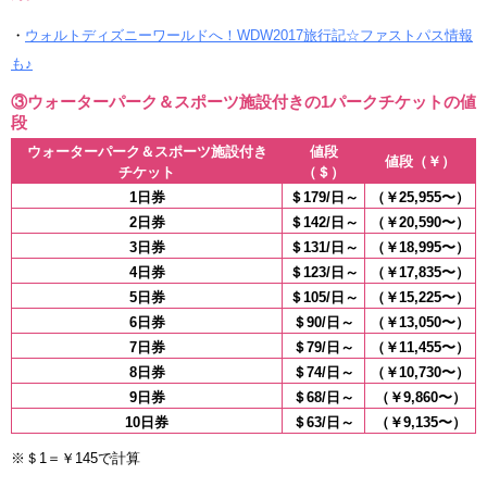
・
ウォルトディズニーワールドへ！WDW2017旅行記☆ファストパス情報
も♪
③ウォーターパーク＆スポーツ施設付きの1パークチケットの値
段
ウォーターパーク＆スポーツ施設付き
値段
値段（￥）
チケット
（＄）
1日券
＄179/日～
（￥25,955〜）
2日券
＄142/日～
（￥20,590〜）
3日券
＄131/日～
（￥18,995〜）
4日券
＄123/日～
（￥17,835〜）
5日券
＄105/日～
（￥15,225〜）
6日券
＄90/日～
（￥13,050〜）
7日券
＄79/日～
（￥11,455〜）
8日券
＄74/日～
（￥10,730〜）
9日券
＄68/日～
（￥9,860〜）
10日券
＄63/日～
（￥9,135〜）
※＄1＝￥145で計算