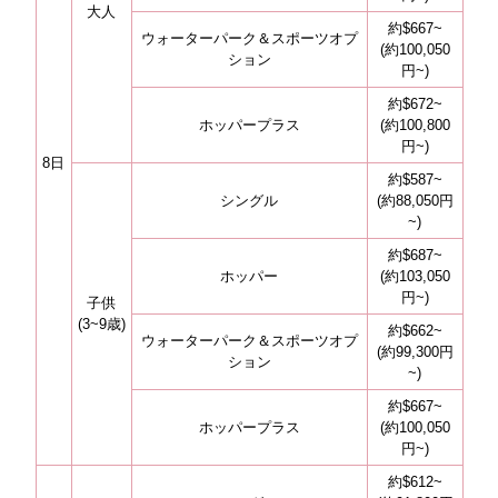
大人
約$667~
ウォーターパーク＆スポーツオプ
(約100,050
ション
円~)
約$672~
ホッパープラス
(約100,800
円~)
8日
約$587~
シングル
(約88,050円
~)
約$687~
ホッパー
(約103,050
円~)
子供
(3~9歳)
約$662~
ウォーターパーク＆スポーツオプ
(約99,300円
ション
~)
約$667~
ホッパープラス
(約100,050
円~)
約$612~