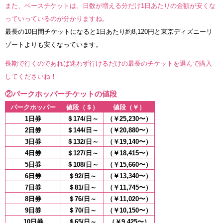
また、ベースチケットは、日数が増える分だけ1日あたりの金額が安くな
っていっているのが分かりますね。
最長の10日間チケットになると1日あたり約8,120円と東京ディズニーリ
ゾートよりも安くなっています。
長期で行くのであれば迷わず行けるだけの最長のチケットを選んで購入
してくださいね！
②パークホッパーチケットの値段
パークホッパー
値段（＄）
値段（￥）
1日券
＄174/日～
（￥25,230〜）
2日券
＄144/日～
（￥20,880〜）
3日券
＄132/日～
（￥19,140〜）
4日券
＄127/日～
（￥18,415〜）
5日券
＄108/日～
（￥15,660〜）
6日券
＄92/日～
（￥13,340〜）
7日券
＄81/日～
（￥11,745〜）
8日券
＄76/日～
（￥11,020〜）
9日券
＄70/日～
（￥10,150〜）
10日券
＄65/日～
（￥9,425〜）