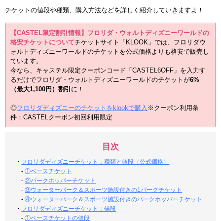
チケットの値段や種類、購入方法などを詳しく紹介していきますよ！
【CASTEL限定割引情報】フロリダ・ウォルトディズニーワールドの
格安チケットについて
チケットサイト「KLOOK」では、フロリダウ
ォルトディズニーワールドのチケットを公式価格よりも格安で販売し
ています。
今なら、キャステル限定クーポンコード「CASTEL6OFF」を入力す
るだけでフロリダ・ウォルトディズニーワールドのチケットが
6%
（最大1,100円）割引
に！
◎
フロリダディズニーのチケットをklookで購入
※クーポン利用条
件：CASTELクーポン初回利用限定
目次
・
フロリダディズニーチケット：種類と値段（公式価格）
-
①ベースチケット
-
②パークホッパーチケット
-
③ウォーターパーク＆スポーツ施設付きの1パークチケット
-
④ウォーターパーク＆スポーツ施設付きのパークホッパーチケット
・
フロリダディズニーチケット：値段
-
①ベースチケットの値段