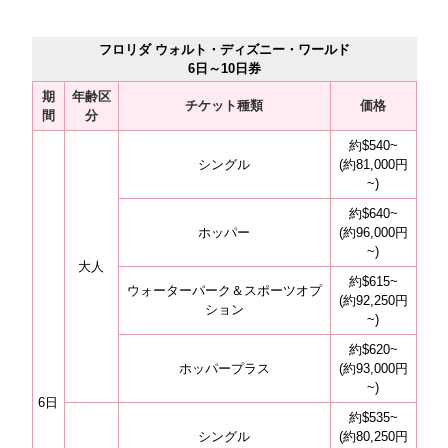
フロリダ ウォルト・ディズニー・ワールド
6日～10日券
期
年齢区
チケット種類
価格
間
分
約$540~
シングル
(約81,000円
~)
約$640~
ホッパー
(約96,000円
~)
大人
約$615~
ウォーターパーク＆スポーツオプ
(約92,250円
ション
~)
約$620~
ホッパープラス
(約93,000円
~)
6日
約$535~
シングル
(約80,250円