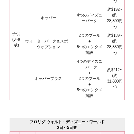
~)
約$192~
4つのディズニ
(約
ホッパー
ーパーク
28,800円
~)
子供
2つのプール
約$189~
(3~9
ウォーターパーク＆スポー
＋
(約
歳)
ツオプション
5つのエンタメ
28,350円
施設
~)
4つのディズニ
ーパーク
約$212~
＋
(約
ホッパープラス
2つのプール
31,800円
＋
~)
5つのエンタメ
施設
フロリダ ウォルト・ディズニー・ワールド
2日～5日券