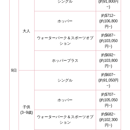
シングル
(約91,800円
~)
約$712~
ホッパー
(約106,800
円~)
大人
約$687~
ウォーターパーク＆スポーツオプ
(約103,050
ション
円~)
約$692~
ホッパープラス
(約103,800
円~)
9日
約$607~
シングル
(約91,050円
~)
約$707~
ホッパー
(約105,050
円~)
子供
(3~9歳)
約$682~
ウォーターパーク＆スポーツオプ
(約102,300
ション
円~)