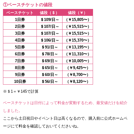
①ベースチケットの値段
ベースチケット
値段（＄）
値段（￥）
1日券
＄109/日～
（￥15,805〜）
2日券
＄107/日～
（￥15,515〜）
3日券
＄107/日～
（￥15,515〜）
4日券
＄106/日～
（￥15,370〜）
5日券
＄91/日～
（￥13,195〜）
6日券
＄78/日～
（￥11,310〜）
7日券
＄69/日～
（￥10,005〜）
8日券
＄65/日～
（￥9,425〜）
9日券
＄60/日～
（￥8,700〜）
10日券
＄56/日～
（￥8,120〜）
※＄1＝￥145で計算
ベースチケットは日付によって料金が変動するため、最安値だけを紹介
しました。
ここから土日祝日やイベント日は高くなるので、購入前に公式ホームペ
ージにて料金を確認しておいてくださいね。