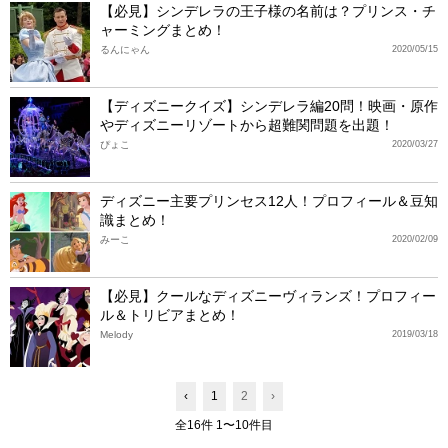
【必見】シンデレラの王子様の名前は？プリンス・チ
ャーミングまとめ！
るんにゃん
2020/05/15
【ディズニークイズ】シンデレラ編20問！映画・原作
やディズニーリゾートから超難関問題を出題！
ぴょこ
2020/03/27
ディズニー主要プリンセス12人！プロフィール＆豆知
識まとめ！
みーこ
2020/02/09
【必見】クールなディズニーヴィランズ！プロフィー
ル＆トリビアまとめ！
Melody
2019/03/18
‹
1
2
›
全16件 1〜10件目