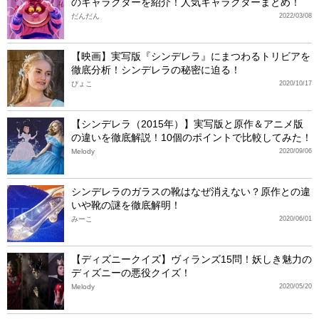
のキャラクターを紹介！人気キャラクターまとめ！
だんだん
2022/03/08
【映画】実写版『シンデレラ』にまつわるトリビアを
徹底分析！シンデレラの秘密に迫る！
ぴょこ
2020/10/17
【シンデレラ（2015年）】実写版と原作＆アニメ版
の違いを徹底解説！10個のポイントで比較してみた！
Melody
2020/09/06
シンデレラのガラスの靴はなぜ消えない？原作との違
いや靴の謎を徹底解明！
みーこ
2020/06/01
【ディズニークイズ】ヴィランズ15問！妖しき魅力の
ディズニーの悪役クイズ！
Melody
2020/05/20