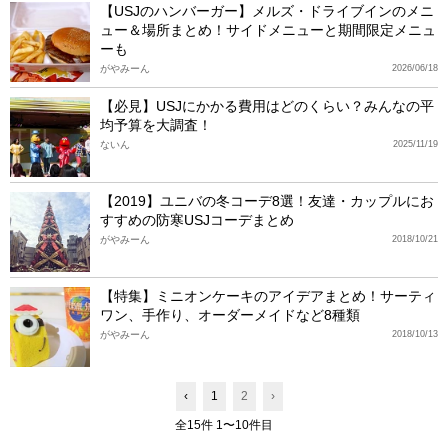
【USJのハンバーガー】メルズ・ドライブインのメニ
ュー＆場所まとめ！サイドメニューと期間限定メニュ
ーも
がやみーん
2026/06/18
【必見】USJにかかる費用はどのくらい？みんなの平
均予算を大調査！
ないん
2025/11/19
【2019】ユニバの冬コーデ8選！友達・カップルにお
すすめの防寒USJコーデまとめ
がやみーん
2018/10/21
【特集】ミニオンケーキのアイデアまとめ！サーティ
ワン、手作り、オーダーメイドなど8種類
がやみーん
2018/10/13
‹
1
2
›
全15件 1〜10件目