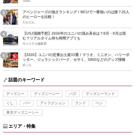
Tomo
アベンジャーズの強さランキング！MCUで一番強いのは誰？20人
のヒーローを比較！
だんだん
【USJ混雑予想】2026年のユニバの混み具合は？8月・9月は混
む？リアルタイム待ち時間アプリも
キャステル編集部
【2026】ユニバの定番お土産33選！マリオ、ミニオン、ハリーポ
ッター、ジュラシックパーク、セサミ、SINGなどのグッズ情報
めっち
話題のキーワード
ディズニー
ディズニーシー
バズ
ディズニーランド
くし
バー
アトラクション
ランド
ペン
東京ディズニーシー
エリア・特集