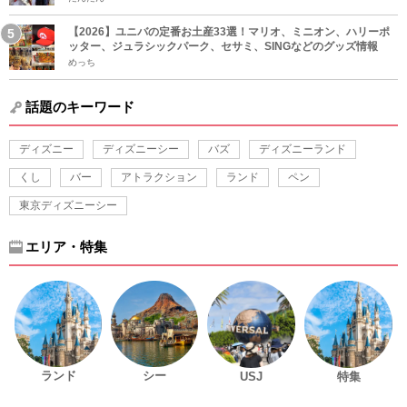
【2026】ユニバの定番お土産33選！マリオ、ミニオン、ハリーポ
ッター、ジュラシックパーク、セサミ、SINGなどのグッズ情報
めっち
話題のキーワード
ディズニー
ディズニーシー
バズ
ディズニーランド
くし
バー
アトラクション
ランド
ペン
東京ディズニーシー
エリア・特集
ランド
シー
USJ
特集